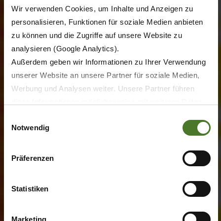
Wir verwenden Cookies, um Inhalte und Anzeigen zu
personalisieren, Funktionen für soziale Medien anbieten
zu können und die Zugriffe auf unsere Website zu
analysieren (Google Analytics).
Außerdem geben wir Informationen zu Ihrer Verwendung
unserer Website an unsere Partner für soziale Medien,
Werbung und Analysen weiter. Unsere Partner führen
diese Informationen möglicherweise mit weiteren Daten
zusammen, die Sie ihnen bereitgestellt haben oder die sie
Einwilligungsauswahl
Notwendig
im Rahmen Ihrer Nutzung der Dienste gesammelt haben.
Wir setzen im Rahmen des Trackings auch Dienstleister
in Drittländern außerhalb der EU mit abweichenden
Präferenzen
Datenschutzbestimmungen ein, wodurch das Risiko von
behördlichen Zugriffen bzw. von Kontrollverlust bzgl.
Statistiken
übermittelter Daten bestehen kann.
Datenschutzhinweise
Marketing