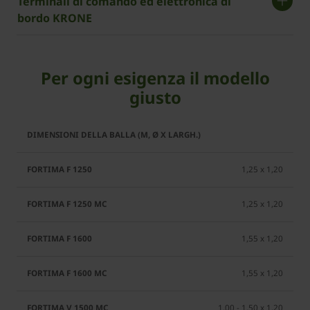
Terminali di comando ed elettronica di
bordo ­KRONE
Per ogni esigenza il modello
giusto
Fortima
Fortima
Fortima
Fortima
F 1250
F 1600
F 1250
F 1600
MC
MC
1,25 x 1,20
1,25 x 1,20
1,55 x 1,20
1,55 x 1,20
1,00 - 1,50 x 1,20