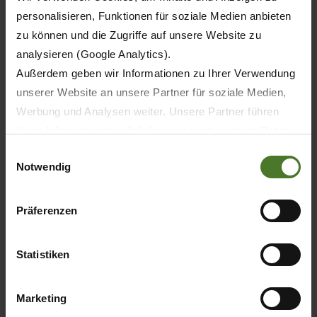
personalisieren, Funktionen für soziale Medien anbieten
zu können und die Zugriffe auf unsere Website zu
22 / 30
analysieren (Google Analytics).
Außerdem geben wir Informationen zu Ihrer Verwendung
22 / 30
unserer Website an unsere Partner für soziale Medien,
Werbung und Analysen weiter. Unsere Partner führen
diese Informationen möglicherweise mit weiteren Daten
zusammen, die Sie ihnen bereitgestellt haben oder die
Einwilligungsauswahl
10
Notwendig
sie im Rahmen Ihrer Nutzung der Dienste gesammelt
haben.
10
Wir setzen im Rahmen des Trackings auch Dienstleister
Präferenzen
in Drittländern außerhalb der EU mit abweichenden
Datenschutzbestimmungen ein, wodurch das Risiko von
Statistiken
behördlichen Zugriffen bzw. von Kontrollverlust bzgl.
übermittelter Daten bestehen kann.
Marketing
Datenschutzhinweise