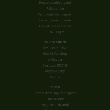
Presse quadre giganti
Pellettatrice
Tecnologia dei trasporti
Falciatrice semovente
Falcia-trinca caricatrici
KRONE Digital
Esplora KRONE
Il Museo KRONE
KRONE Fanshop
Wallpaper
Il gruppo KRONE
#KRONECTED
Notizie
Servizi
Portale clienti mykrone.green
Formazione
Negozio di ricambi