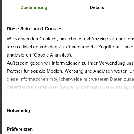
Zustimmung
Details
Особо мощные
кормоуборочные комбайны от
KRONE
Diese Seite nutzt Cookies
Wir verwenden Cookies, um Inhalte und Anzeigen zu personal
BiG X 680 · 780 · 860 · 980 · 1080 ·
soziale Medien anbieten zu können und die Zugriffe auf uns
1180
analysieren (Google Analytics).
Außerdem geben wir Informationen zu Ihrer Verwendung uns
Partner für soziale Medien, Werbung und Analysen weiter. U
diese Informationen möglicherweise mit weiteren Daten zus
bereitgestellt haben oder die sie im Rahmen Ihrer Nutzung 
haben.
Wir setzen im Rahmen des Trackings auch Dienstleister in Dr
Einwilligungsauswahl
Notwendig
EU mit abweichenden Datenschutzbestimmungen ein, wodur
behördlichen Zugriffen bzw. von Kontrollverlust bzgl. übermit
kann.
Präferenzen