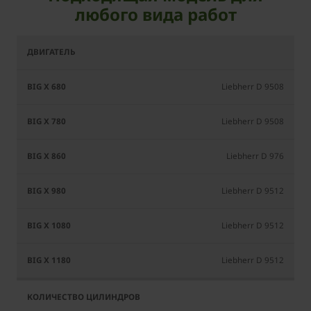
любого вида работ
BiG
BiG
BiG
BiG
BiG
BiG
X
X
X
X
X
X
680
780
860
980
1080
1180
Liebherr D 9508
Liebherr D 9508
Liebherr D 976
Liebherr D 9512
Liebherr D 9512
Liebherr D 9512