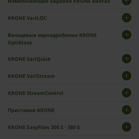
Измельчающий барабан KRONE Биогаз
KRONE VariLOC
Вальцевые зернодробилки KRONE
OptiMaxx
KRONE VariQuick
KRONE VariStream
KRONE StreamControl
Приставки KRONE
KRONE EasyFlow 300 S · 380 S