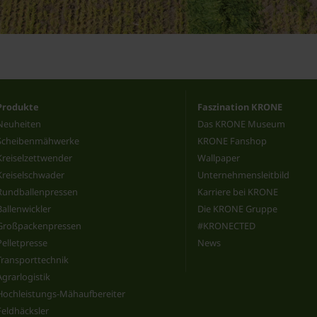
Produkte
Faszination KRONE
Neuheiten
Das KRONE Museum
Scheibenmähwerke
KRONE Fanshop
Kreiselzettwender
Wallpaper
Kreiselschwader
Unternehmensleitbild
Rundballenpressen
Karriere bei KRONE
Ballenwickler
Die KRONE Gruppe
Großpackenpressen
#KRONECTED
Pelletpresse
News
Transporttechnik
Agrarlogistik
Hochleistungs-Mähaufbereiter
Feldhäcksler