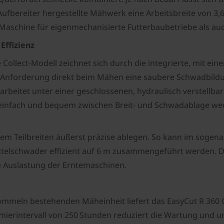
 Aufbereiter hergestellte Mähwerk eine Arbeitsbreite von 3
e Maschine für eigenmechanisierte Futterbaubetriebe als au
Effizienz
 Collect-Modell zeichnet sich durch die integrierte, mit 
h Anforderung direkt beim Mähen eine saubere Schwadbild
rbeitet unter einer geschlossenen, hydraulisch verstellba
 einfach und bequem zwischen Breit- und Schwadablage we
dem Teilbreiten äußerst präzise ablegen. So kann im soge
ttelschwader effizient auf 6 m zusammengeführt werden. D
e Auslastung der Erntemaschinen.
meln bestehenden Mäheinheit liefert das EasyCut R 360 Co
mierintervall von 250 Stunden reduziert die Wartung und u