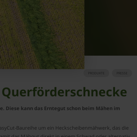
PRODUKTE
PRESSE
t Querförderschnecke
e. Diese kann das Erntegut schon beim Mähen im
n EasyCut‑Baureihe um ein Heckscheibenmähwerk, das die
damit das Mähgut direkt in einem Schwad oder alternativ