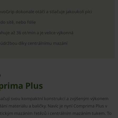
voGrip dokonale otáčí a stlačuje jakoukoli píci
do sítě, nebo fólie
huje až 36 ot/min a je velice výkonná
údržbou díky centrálnímu mazání
o
rima Plus
yznačují svou kompaktní konstrukcí a zvýšeným výkonem
ání materiálu a baličky. Navíc je nyní Comprima Plus v
tickým mazáním řetězů i centrálním mazáním tukem. To