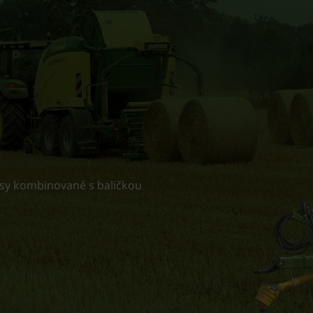
lisy kombinované s baličkou