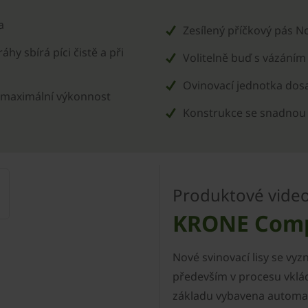
a
Zesílený příčkový pás No
hy sbírá píci čistě a při
Volitelně buď s vázáním 
Ovinovací jednotka dosa
 maximální výkonnost
Konstrukce se snadnou 
Produktové vide
KRONE Comp
Nové svinovací lisy se v
především v procesu vklád
základu vybavena automa