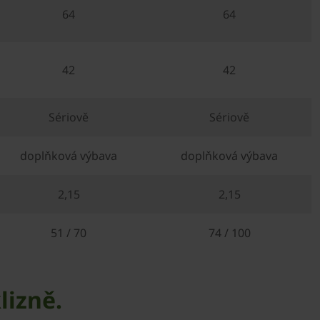
64
64
42
42
Sériově
Sériově
doplňková výbava
doplňková výbava
2,15
2,15
51 / 70
74 / 100
lizně.