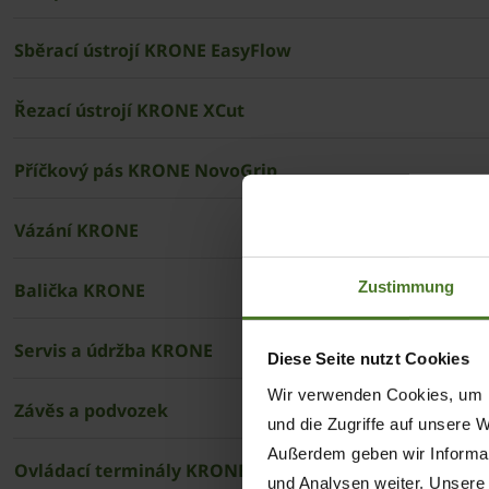
Sběrací ústrojí ­KRONE EasyFlow
Řezací ústrojí ­KRONE XCut
Příčkový pás ­KRONE NovoGrip
Vázání ­KRONE
Zustimmung
Balička ­KRONE
Servis a údržba ­KRONE
Diese Seite nutzt Cookies
Wir verwenden Cookies, um I
Závěs a podvozek
und die Zugriffe auf unsere 
Außerdem geben wir Informat
Ovládací terminály ­KRONE
und Analysen weiter. Unsere