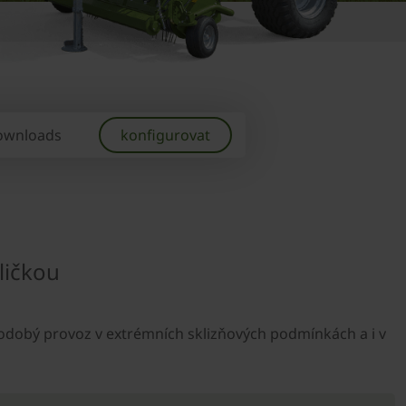
ownloads
konfigurovat
ličkou
hodobý provoz v extrémních sklizňových podmínkách a i v