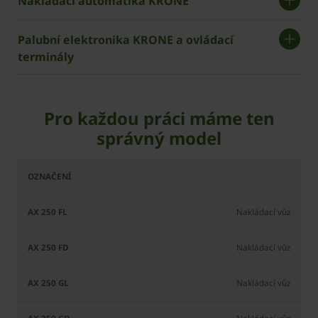
Nakládací automatika KRONE
Palubní elektronika KRONE a ovládací
terminály
Pro každou práci máme ten
správný model
AX
AX
AX
AX
AX
AX
AX
250
250
250
250
280
280
280
FL
FD
GL
GD
FL
GL
GD
Nakládací vůz
Nakládací vůz
Nakládací vůz