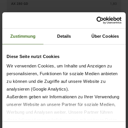
1,80
1,80
1,80
Zustimmung
Details
Über Cookies
1,80
Diese Seite nutzt Cookies
1,80
Wir verwenden Cookies, um Inhalte und Anzeigen zu
personalisieren, Funktionen für soziale Medien anbieten
zu können und die Zugriffe auf unsere Website zu
analysieren (Google Analytics).
45
Außerdem geben wir Informationen zu Ihrer Verwendung
unserer Website an unsere Partner für soziale Medien,
45
Werbung und Analysen weiter. Unsere Partner führen
45
diese Informationen möglicherweise mit weiteren Daten
zusammen, die Sie ihnen bereitgestellt haben oder die