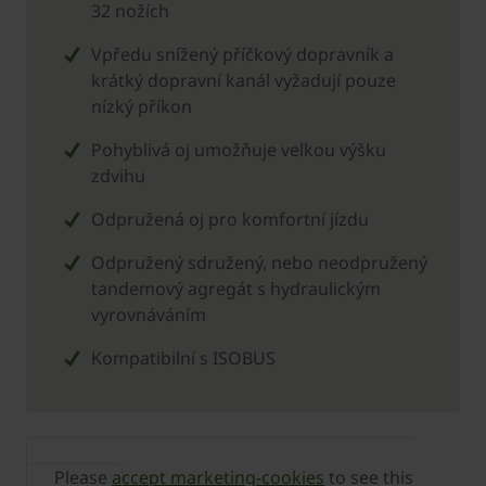
32 nožích
Vpředu snížený příčkový dopravník a
krátký dopravní kanál vyžadují pouze
nízký příkon
Pohyblivá oj umožňuje velkou výšku
zdvihu
Odpružená oj pro komfortní jízdu
Odpružený sdružený, nebo neodpružený
tandemový agregát s hydraulickým
vyrovnáváním
Kompatibilní s ISOBUS
Please
accept marketing-cookies
to see this