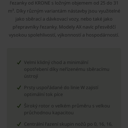
řezanky od KRONE s ložným objemem od 25 do 31
m³. Díky různým variantám nástavby jsou využitelné
jako sběrací a dávkovací vozy, nebo také jako
přepravníky řezanky. Modely AX navíc přesvědčí
vysokou spolehlivostí, výkonností a hospodárností.
Velmi klidný chod a minimální
opotřebení díky neřízenému sběracímu
ústrojí
Prsty uspořádané do linie W zajistí
optimální tok píce
Široký rotor o velkém průměru s velkou
průchodnou kapacitou
Centrální řazení skupin nožů po 0, 16, 16,