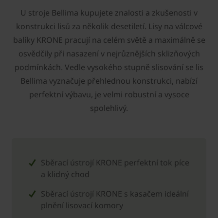
U stroje Bellima kupujete znalosti a zkušenosti v
konstrukci lisů za několik desetiletí. Lisy na válcové
balíky ­KRONE pracují na celém světě a maximálně se
osvědčily při nasazení v nejrůznějších sklizňových
podmínkách. Vedle vysokého stupně slisování se lis
Bellima vyznačuje přehlednou konstrukci, nabízí
perfektní výbavu, je velmi robustní a vysoce
spolehlivý.
Sběrací ústrojí ­KRONE perfektní tok píce
a klidný chod
Sběrací ústrojí ­KRONE s kasačem ideální
plnění lisovací komory