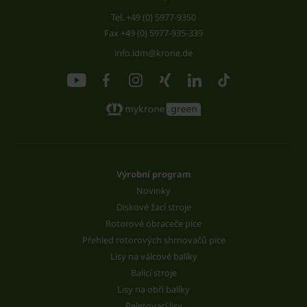
Tel.
+49 (0) 5977-9350
Fax +49 (0) 5977-935-339
info.ldm@krone.de
Výrobní program
Novinky
Diskové žací stroje
Rotorové obraceče píce
Přehled rotorových shrnovačů píce
Lisy na válcové balíky
Balicí stroje
Lisy na obří balíky
Peletovací lisy