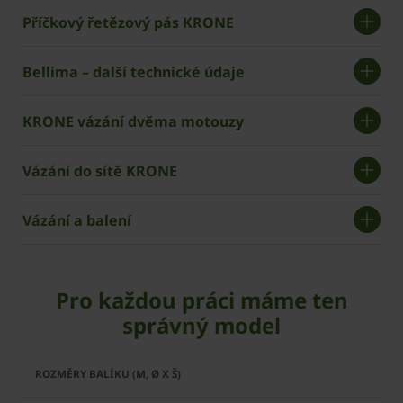
Příčkový řetězový pás ­KRONE
Bellima – další technické údaje
KRONE vázání dvěma motouzy
Vázání do sítě KRONE
Vázání a balení
Pro každou práci máme ten
správný model
Bellima
Bellima
F 125
F 130