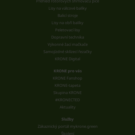
Přehled rotorových shrnovačů píce
Lisy na válcové balíky
Balicí stroje
Lisy na obří balíky
Peletovací lisy
Dopravní technika
Výkonné žací mačkače
Samojízdné sklízecí řezačky
KRONE Digital
KRONE pro vás
KRONE Fanshop
KRONE-tapeta
Skupina KRONE
#KRONECTED
Aktuality
Služby
Zákaznický portál mykrone.green
Školení