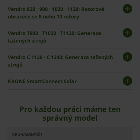
Vendro 820 · 900 · 1020 · 1120: Rotorové
obraceče se 8 nebo 10 rotory
Vendro T900 · T1020 · T1120: Generace
tažených strojů
Vendro C 1120 · C 1340: Generace tažených
strojů
KRONE SmartConnect Solar
Pro každou práci máme ten
správný model
Vendro
Vendro
Vendro
Vendro
Ven