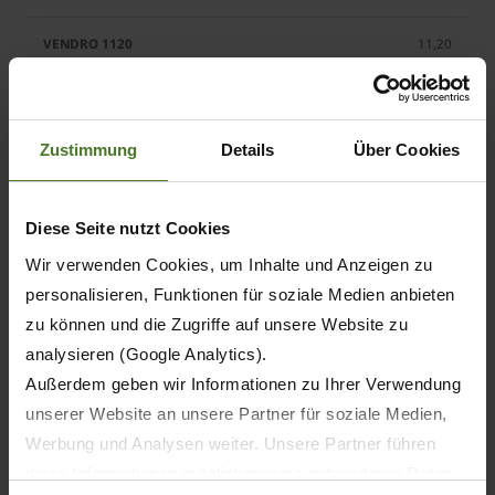
11,20
Zustimmung
Details
Über Cookies
4
4
Diese Seite nutzt Cookies
Wir verwenden Cookies, um Inhalte und Anzeigen zu
6
personalisieren, Funktionen für soziale Medien anbieten
zu können und die Zugriffe auf unsere Website zu
6
analysieren (Google Analytics).
6
Außerdem geben wir Informationen zu Ihrer Verwendung
unserer Website an unsere Partner für soziale Medien,
8
Werbung und Analysen weiter. Unsere Partner führen
diese Informationen möglicherweise mit weiteren Daten
8