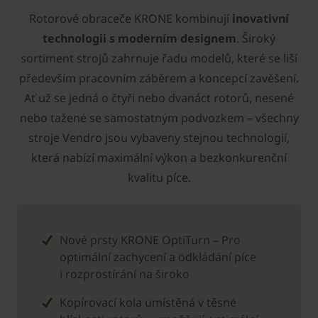
Rotorové obraceče ­KRONE kombinují
inovativní
technologii s moderním designem
. Široký
sortiment strojů zahrnuje řadu modelů, které se liší
především pracovním záběrem a koncepcí zavěšení.
Ať už se jedná o čtyři nebo dvanáct rotorů, nesené
nebo tažené se samostatným podvozkem – všechny
stroje Vendro jsou vybaveny stejnou technologií,
která nabízí maximální výkon a bezkonkurenční
kvalitu píce.
Nové prsty ­KRONE OptiTurn – Pro
optimální zachycení a odkládání píce
i rozprostírání na široko
Kopírovací kola umístěná v těsné