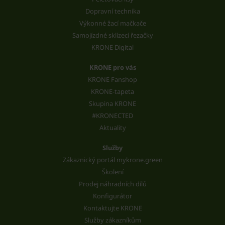
Dopravní technika
Výkonné žací mačkače
Samojízdné sklízecí řezačky
KRONE Digital
KRONE pro vás
KRONE Fanshop
KRONE-tapeta
Skupina KRONE
#KRONECTED
Aktuality
Služby
Zákaznický portál mykrone.green
Školení
Prodej náhradních dílů
Konfigurátor
Kontaktujte KRONE
Služby zákazníkům