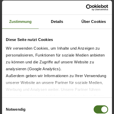
Kaufpreis (runder Netto-Betrag)
*
Zustimmung
Details
Über Cookies
Währung
*
Diese Seite nutzt Cookies
Geplanter / gewünschter Liefertermin
Wir verwenden Cookies, um Inhalte und Anzeigen zu
personalisieren, Funktionen für soziale Medien anbieten
zu können und die Zugriffe auf unsere Website zu
gew. Zahlungsziel / Finanzierungslaufzeit in Monaten
*
analysieren (Google Analytics).
Außerdem geben wir Informationen zu Ihrer Verwendung
unserer Website an unsere Partner für soziale Medien,
gew. Zahlungszyklus / Tilgung
*
Werbung und Analysen weiter. Unsere Partner führen
diese Informationen möglicherweise mit weiteren Daten
zusammen, die Sie ihnen bereitgestellt haben oder die
Einwilligungsauswahl
präferierte Finanzierungsform
*
Notwendig
sie im Rahmen Ihrer Nutzung der Dienste gesammelt