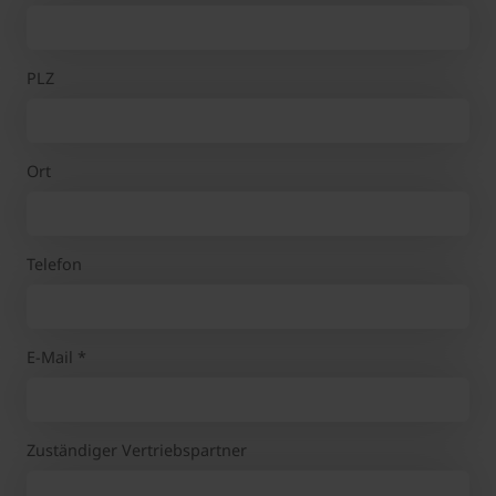
PLZ
Ort
Telefon
E-Mail
*
Zuständiger Vertriebspartner