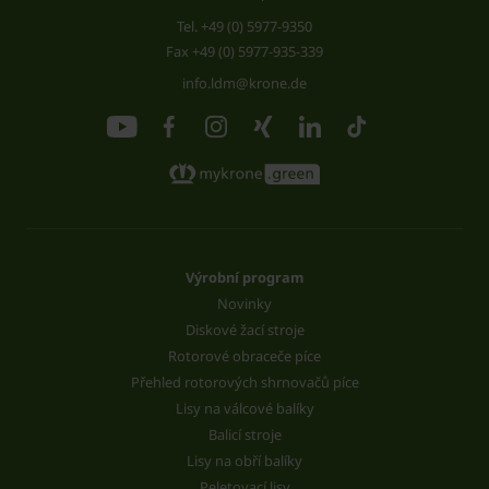
Tel.
+49 (0) 5977-9350
Fax +49 (0) 5977-935-339
info.ldm@krone.de
Výrobní program
Novinky
Diskové žací stroje
Rotorové obraceče píce
Přehled rotorových shrnovačů píce
Lisy na válcové balíky
Balicí stroje
Lisy na obří balíky
Peletovací lisy