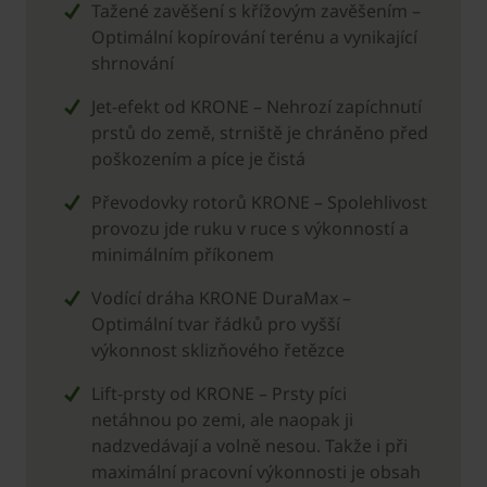
Tažené zavěšení s křížovým zavěšením –
Optimální kopírování terénu a vynikající
shrnování
Jet-efekt od ­KRONE – Nehrozí zapíchnutí
prstů do země, strniště je chráněno před
poškozením a píce je čistá
Převodovky rotorů ­KRONE – Spolehlivost
provozu jde ruku v ruce s výkonností a
minimálním příkonem
Vodící dráha ­KRONE DuraMax –
Optimální tvar řádků pro vyšší
výkonnost sklizňového řetězce
Lift-prsty od ­KRONE – Prsty píci
netáhnou po zemi, ale naopak ji
nadzvedávají a volně nesou. Takže i při
maximální pracovní výkonnosti je obsah