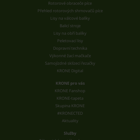
Rotorové obraceče píce
Přehled rotorových shrnovačů píce
Lisy na válcové balíky
Balicí stroje
Lisy na obří balíky
Peletovací lisy
Dopravní technika
Výkonné žací mačkače
Samojízdné sklízecí řezačky
KRONE Digital
KRONE pro vás
KRONE Fanshop
KRONE-tapeta
Skupina KRONE
#KRONECTED
Aktuality
Služby