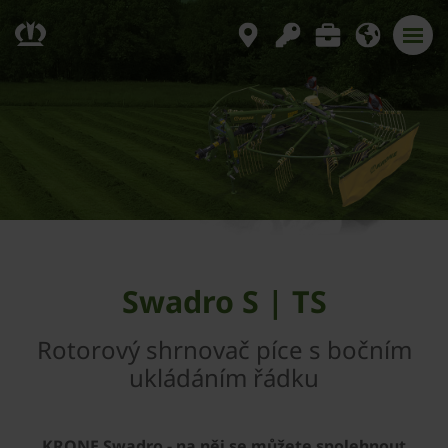
Swadro S | TS
Rotorový shrnovač píce s bočním
ukládáním řádku
­KRONE Swadro - na něj se můžete spolehnout