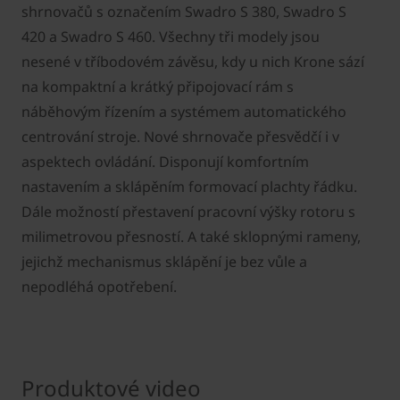
shrnovačů s označením Swadro S 380, Swadro S
420 a Swadro S 460. Všechny tři modely jsou
nesené v tříbodovém závěsu, kdy u nich Krone sází
na kompaktní a krátký připojovací rám s
náběhovým řízením a systémem automatického
centrování stroje. Nové shrnovače přesvědčí i v
aspektech ovládání. Disponují komfortním
nastavením a sklápěním formovací plachty řádku.
Dále možností přestavení pracovní výšky rotoru s
milimetrovou přesností. A také sklopnými rameny,
jejichž mechanismus sklápění je bez vůle a
nepodléhá opotřebení.
Produktové video