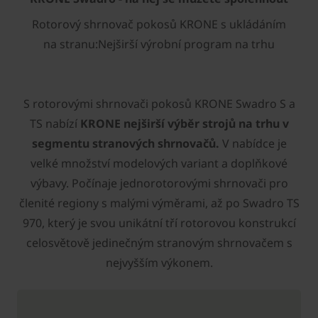
Rotorový shrnovač pokosů ­KRONE s ukládáním
na stranu:Nejširší výrobní program na trhu
S rotorovými shrnovači pokosů ­KRONE Swadro S a
TS nabízí ­
KRONE nejširší výběr strojů na trhu v
segmentu stranových shrnovačů.
V nabídce je
velké množství modelových variant a doplňkové
výbavy. Počínaje jednorotorovými shrnovači pro
členité regiony s malými výměrami, až po Swadro TS
970, který je svou unikátní tří rotorovou konstrukcí
celosvětově jedinečným stranovým shrnovačem s
nejvyšším výkonem.