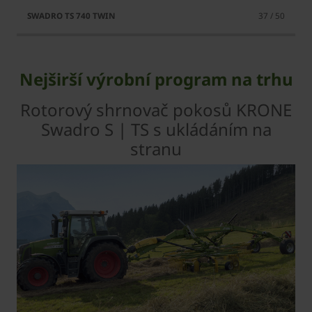
37 / 50
Nejširší výrobní program na trhu
Rotorový shrnovač pokosů KRONE
Swadro S | TS s ukládáním na
stranu