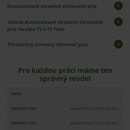
Dvourotorové stranové shrnovače píce
Tažené dvourotorové stranové shrnovače
píce Swadro TS a TS Twin
Třírotorový stranový shrnovač píce
Pro každou práci máme ten
správný model
Swadro
Swadro
Swadro
Swadro
Sw
S 380
S 420
S 460
38 T
Jednorotorové shrnovače píce
Jednorotorové shrnovače píce