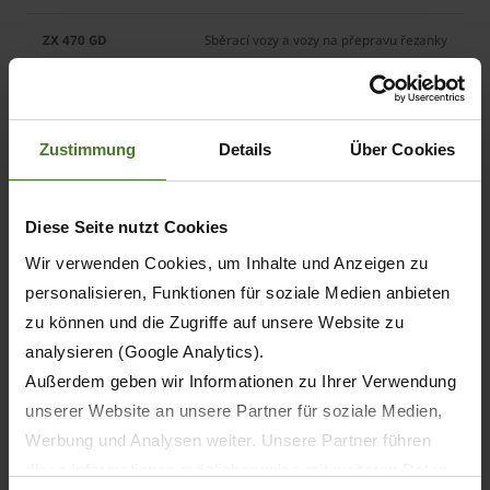
Sběrací vozy a vozy na přepravu řezanky
Sběrací vozy a vozy na přepravu řezanky
Zustimmung
Details
Über Cookies
Sběrací vozy a vozy na přepravu řezanky
Diese Seite nutzt Cookies
Wir verwenden Cookies, um Inhalte und Anzeigen zu
43
personalisieren, Funktionen für soziale Medien anbieten
43
zu können und die Zugriffe auf unsere Website zu
analysieren (Google Analytics).
47
Außerdem geben wir Informationen zu Ihrer Verwendung
unserer Website an unsere Partner für soziale Medien,
47
Werbung und Analysen weiter. Unsere Partner führen
diese Informationen möglicherweise mit weiteren Daten
56