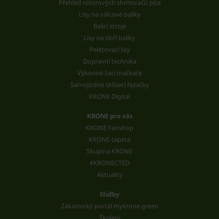
Přehled rotorových shrnovačů píce
Lisy na válcové balíky
Balicí stroje
Lisy na obří balíky
Peletovací lisy
Dopravní technika
Výkonné žací mačkače
Samojízdné sklízecí řezačky
KRONE Digital
KRONE pro vás
KRONE Fanshop
KRONE-tapeta
Skupina KRONE
#KRONECTED
Aktuality
Služby
Zákaznický portál mykrone.green
Školení