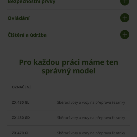
Bezpečnostní prvky
Ovládání
Čištění a údržba
Pro každou práci máme ten
správný model
ZX
ZX
ZX
ZX
ZX
ZX
430
430
470
470
560
560
GL
GD
GL
GD
GL
GD
Sběrací vozy a vozy na přepravu řezanky
Sběrací vozy a vozy na přepravu řezanky
Sběrací vozy a vozy na přepravu řezanky