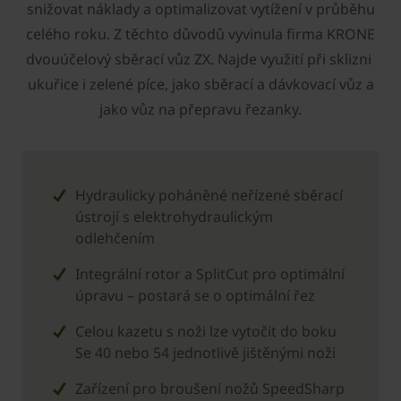
snižovat náklady a optimalizovat vytížení v průběhu
celého roku. Z těchto důvodů vyvinula firma KRONE
dvouúčelový sběrací vůz ZX. Najde využití při sklizni
ukuřice i zelené píce, jako sběrací a dávkovací vůz a
jako vůz na přepravu řezanky.
Hydraulicky poháněné neřízené sběrací
ústrojí s elektrohydraulickým
odlehčením
Integrální rotor a SplitCut pro optimální
úpravu – postará se o optimální řez
Celou kazetu s noži lze vytočit do boku
Se 40 nebo 54 jednotlivě jištěnými noži
Zařízení pro broušení nožů SpeedSharp