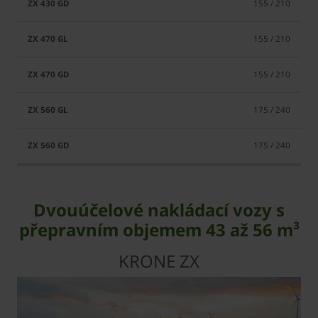
155 / 210
155 / 210
155 / 210
175 / 240
175 / 240
Dvouúčelové nakládací vozy s
přepravním objemem 43 až 56 m³
KRONE ZX