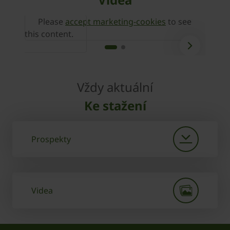
Please
accept marketing-cookies
to see
P
this content.
this 
Vždy aktuální
Ke stažení
Prospekty
Videa