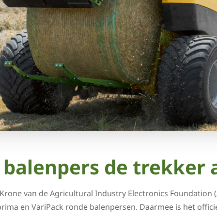
balenpers de trekker 
ft Krone van de Agricultural Industry Electronics Foundati
rima en VariPack ronde balenpersen. Daarmee is het officie