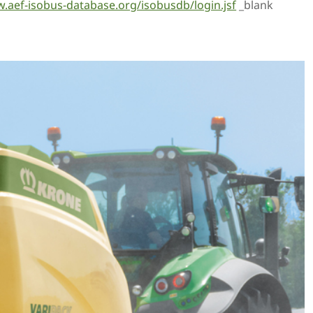
.aef-isobus-database.org/isobusdb/login.jsf
_blank