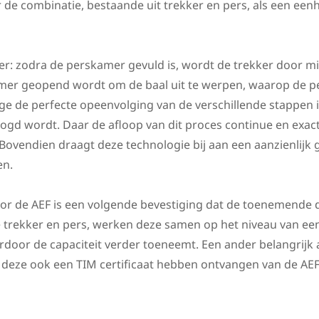
de combinatie, bestaande uit trekker en pers, als een ee
r: zodra de perskamer gevuld is, wordt de trekker door m
er geopend wordt om de baal uit te werpen, waarop de pers
 de perfecte opeenvolging van de verschillende stappen i
oogd wordt. Daar de afloop van dit proces continue en exa
ovendien draagt deze technologie bij aan een aanzienlijk 
en.
or de AEF is een volgende bevestiging dat de toenemende di
rekker en pers, werken deze samen op het niveau van een 
door de capaciteit verder toeneemt. Een ander belangrijk as
eze ook een TIM certificaat hebben ontvangen van de AEF.