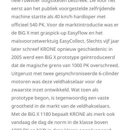
hele ruwvoer oogstketen bestreek. De voor het
eerst aan het publiek voorgestelde zelfrijdende
machine startte als 40 km/h hardloper met
officieel 540 PK. Voor de marktintroductie was er
de BiG X met graspick-up EasyFlow en het
maïsvoorzetwerktuig EasyCollect. Slechts vijf jaar
later schreef KRONE opnieuw geschiedenis: in
2005 werd een BiG X prototype geïntroduceerd
dat de magische grens van 1000 PK overschreed.
Uitgerust met twee gesynchroniseerde 6-cilinder
motoren was deze veldhakselaar voor de
zwaarste inzet ontwikkeld. Wat toen als
prototype begon, is tegenwoordig een vaste
grootheid in de markt van de veldhakselaars.
Met de BiG X 1180 bepaalt KRONE als merk ook
vandaag de dag de norm in de klasse boven