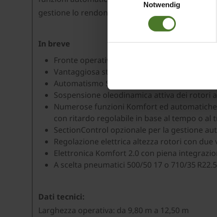
Notwendig
gestione lo rendono una soluzione produttiva per 
Datenschutzhinweise
Impressum
In breve
Fronte operativo regolabile da 9,80 sino a 1
Vantaggiosa struttura compatta con elevata m
Automatismo Soft Down con regolazione della 
Sospensione oleodinamica attiva dei rotori an
Numerose funzioni Komfort ed automatiche, t
con ritardo regolabile in base al tempo o al 
SectionControl opzionale per la gestione au
Regolazione elettrica altezza rotori con due v
Elettronica Komfort 2.0 con piena integrazio
A scelta pneumatici 500/50 17 o 710/35 R22.5
Dati tecnici:
Larghezza operativa: da 9,80 m a 12,50 m