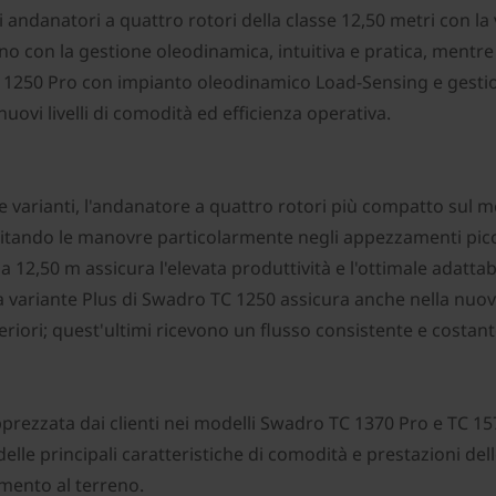
andanatori a quattro rotori della classe 12,50 metri con la
con la gestione oleodinamica, intuitiva e pratica, mentre l
 1250 Pro con impianto oleodinamico Load-Sensing e gestion
vi livelli di comodità ed efficienza operativa.
e varianti, l'andanatore a quattro rotori più compatto sul m
itando le manovre particolarmente negli appezzamenti piccol
a 12,50 m assicura l'elevata produttività e l'ottimale adattab
variante Plus di Swadro TC 1250 assicura anche nella nuova 
teriori; quest'ultimi ricevono un flusso consistente e costan
prezzata dai clienti nei modelli Swadro TC 1370 Pro e TC 157
e principali caratteristiche di comodità e prestazioni delle s
amento al terreno.