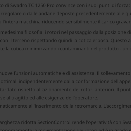
o di Swadro TC 1250 Pro convince con i suoi punti di forza:
o irregolare o dalle andane deposte precedentemente alle q
all'intera macchina riducendo sensibilmente il carico gravant
desima filosofia: i rotori nel passaggio dalla posizione d
con il terreno rispettando quindi la cotica erbosa. Questo
te la cotica minimizzando i contaminanti nel prodotto - un c
ove funzioni automatiche e di assistenza. Il sollevamento de
ti ottimali indipendentemente dalla conformazione dell'app
tardato rispetto all'azionamento dei rotori anteriori. Il punt
ase al tragitto ed alle esigenze dell'operatore.
maticamente all'inserimento della retromarcia. L'accorgiment
larghezza ridotta SectionControl rende l'operatività con S
tonomamente la movimentazione dei rotori ed è in grado di