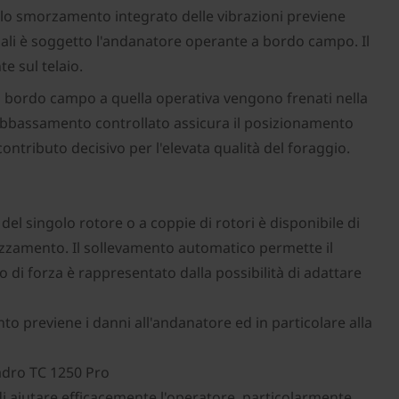
 lo smorzamento integrato delle vibrazioni previene
uali è soggetto l'andanatore operante a bordo campo. Il
e sul telaio.
i bordo campo a quella operativa vengono frenati nella
 abbassamento controllato assicura il posizionamento
ontributo decisivo per l'elevata qualità del foraggio.
l singolo rotore o a coppie di rotori è disponibile di
ezzamento. Il sollevamento automatico permette il
o di forza è rappresentato dalla possibilità di adattare
o previene i danni all'andanatore ed in particolare alla
wadro TC 1250 Pro
 aiutare efficacemente l'operatore, particolarmente