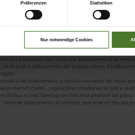
Präferenzen
Statistiken
la fienagione professionale adatta all'operatività più eleva
2,50 m per la massima produttivitá
Nur notwendige Cookies
A
anovrabilità negli spazi ristretti
velocità di discesa dei rotori per la massima protezione d
teriori e posteriori per l'ottimale adattamento al terreno e 
ra le quali il sollevamento del singolo rotore, il sollevam
tragitto
tomatica del sollevamento e riposizionamento dei rotori pe
alori memorizzabili - regolazione simultanea di tutti e quatt
ne ISObus e Load Sensing per l'intuitiva gestione dal posto 
 - ottimale adattamento al contesto operative ed elevata pr