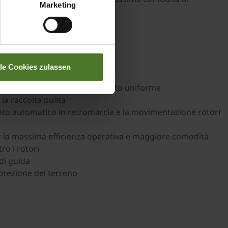
Marketing
ta.
lle Cookies zulassen
ella cotica erbosa ed il deposito uniforme
la raccolta pulita
ento automatico in retromarcia e la movimentazione rotori
r la massima efficienza operativa e maggiore comodità
ro i rotori
di guida
otezione del terreno