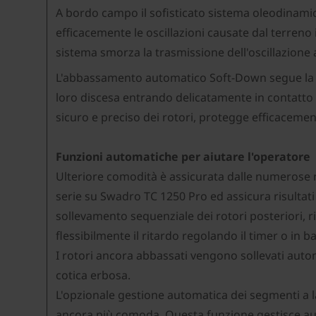
A bordo campo il sofisticato sistema oleodinamic
efficacemente le oscillazioni causate dal terren
sistema smorza la trasmissione dell'oscillazione 
L'abbassamento automatico Soft-Down segue la me
loro discesa entrando delicatamente in contatto 
sicuro e preciso dei rotori, protegge efficacemen
Funzioni automatiche per aiutare l'operatore
Ulteriore comodità è assicurata dalle numerose nu
serie su Swadro TC 1250 Pro ed assicura risulta
sollevamento sequenziale dei rotori posteriori, ri
flessibilmente il ritardo regolando il timer o in b
I rotori ancora abbassati vengono sollevati auto
cotica erbosa.
L'opzionale gestione automatica dei segmenti a 
ancora più comoda. Questa funzione gestisce au