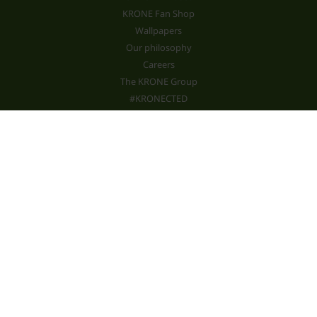
KRONE Fan Shop
Wallpapers
Our philosophy
Careers
The KRONE Group
#KRONECTED
News
Services
Standards
Customer portal mykrone.green
Trainings
Spare parts shop
Configurator
Contact KRONE
Customer service
Find your KRONE dealer