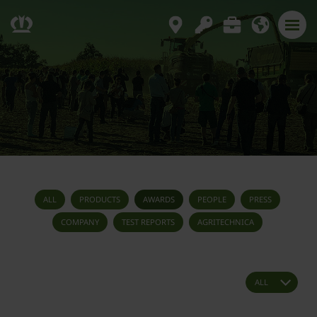
ALL
PRODUCTS
AWARDS
PEOPLE
PRESS
COMPANY
TEST REPORTS
AGRITECHNICA