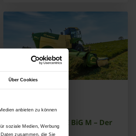
Über Cookies
20.05.2026
PRESSE
PRODUKTE
 Medien anbieten zu können
30 Jahre KRONE BiG M – Der
für soziale Medien, Werbung
weltweit erste
n Daten zusammen, die Sie