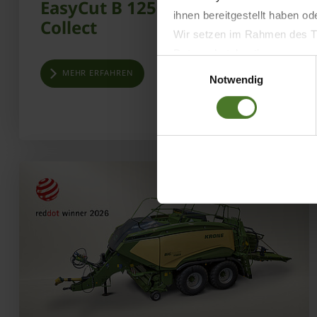
EasyCut B 1250 CV Fold
ihnen bereitgestellt haben o
Collect
Wir setzen im Rahmen des Tr
Datenschutzbestimmungen ein,
Einwilligungsauswahl
Daten bestehen kann.
MEHR ERFAHREN
Notwendig
Datenschutzhinweise
Impressum