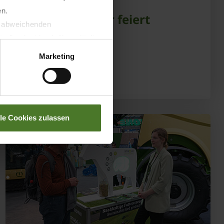
selbstfahrende
en.
Mähaufbereiter feiert
t abweichenden
Jubiläum
llverlust bzgl. übermittelter
Marketing
MEHR ERFAHREN
lle Cookies zulassen