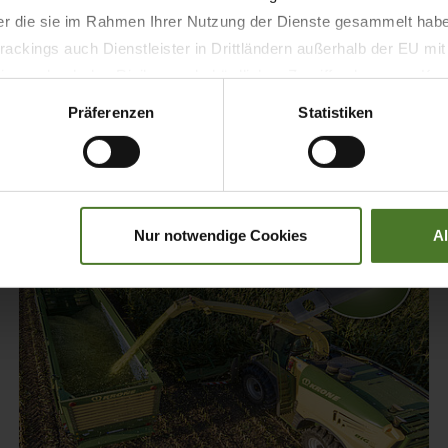
Querförderschnecke
der die sie im Rahmen Ihrer Nutzung der Dienste gesammelt hab
ackings auch Dienstleister in Drittländern außerhalb der EU mi
 wodurch das Risiko von behördlichen Zugriffen bzw. von Kontro
MEHR ERFAHREN
Präferenzen
Statistiken
Nur notwendige Cookies
A