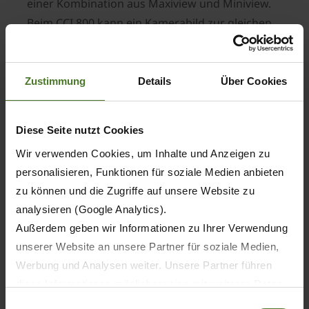
einer Kombination aus Maxiview und Miniview.
Beim CCI 800 kann ein Kamerabild zur gleichen
Zeit angezeigt werden. Als Alternative zu den
CCI-Terminals bietet der 7"-Touchscreen-Monitor
eine komfortable Möglichkeit, digitale
Zustimmung
Details
Über Cookies
Kamerasysteme an allen KRONE Maschinen zu
nutzen. Bis zu vier Kamerabilder können
Diese Seite nutzt Cookies
gleichzeitig per Splitscreen dargestellt werden –
Wir verwenden Cookies, um Inhalte und Anzeigen zu
das sorgt für optimale Übersicht, mehr
personalisieren, Funktionen für soziale Medien anbieten
Sicherheit und präzise Kontrolle während des
zu können und die Zugriffe auf unsere Website zu
gesamten Arbeitseinsatzes.
analysieren (Google Analytics).
Beispiel aus der Praxis: Press-
Außerdem geben wir Informationen zu Ihrer Verwendung
Wickelkombinationen
unserer Website an unsere Partner für soziale Medien,
Ein konkretes Anwendungsbeispiel ist die
Werbung und Analysen weiter. Unsere Partner führen
Ausstattung von KRONE Press-
diese Informationen möglicherweise mit weiteren Daten
zusammen, die Sie ihnen bereitgestellt haben oder die
Wickelkombinationen. Hier ermöglicht eine
Einwilligungsauswahl