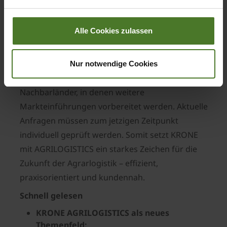
Impressum
Marktfokus und Ausblick
Der Grundstein für die KRONE Agrarlogistik
Alle Cookies zulassen
wurde auf dem deutschen Markt gelegt, wo die
Nachfrage in den letzten Jahren stark gestiegen
ist. Gleichzeitig registriert KRONE wachsendes
Nur notwendige Cookies
Interesse aus den Märkten europäischer
Nachbarländer, in denen weitere
Markteinführungen vorbereitet werden. Aktuelle
Anfragen müssen zum jetzigen Zeitpunkt
individuell geprüft werden. Somit setzt KRONE
mit AGRILOGISTICS ein starkes Zeichen für die
Zukunft der Agrarlogistik – effizient,
praxisorientiert und kundennah.
Schnell gelesen
KRONE AGRILOGISTICS als neues
Themenfeld: