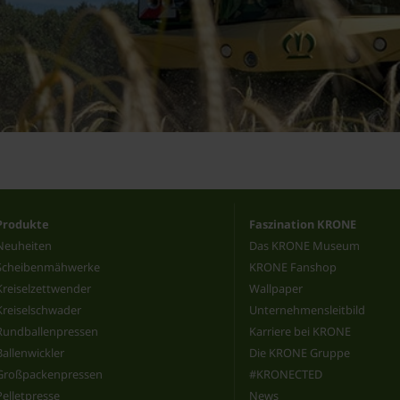
Produkte
Faszination KRONE
Neuheiten
Das KRONE Museum
Scheibenmähwerke
KRONE Fanshop
Kreiselzettwender
Wallpaper
Kreiselschwader
Unternehmensleitbild
Rundballenpressen
Karriere bei KRONE
Ballenwickler
Die KRONE Gruppe
Großpackenpressen
#KRONECTED
Pelletpresse
News