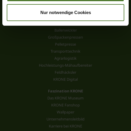
Scheibenmähwerke
Kreiselzettwender
Nur notwendige Cookies
Kreiselschwader
Rundballenpressen
Ballenwickler
Großpackenpressen
Pelletpresse
Transporttechnik
Agrarlogistik
Hochleistungs-Mähaufbereiter
Feldhäcksler
KRONE Digital
Faszination KRONE
Das KRONE Museum
KRONE Fanshop
Wallpaper
Unternehmensleitbild
Karriere bei KRONE