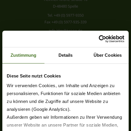
D-48480 Spelle
Tel.
+49 (0) 5977-9350
Fax +49 (0) 5977-935-339
info.ldm@krone.de
Zustimmung
Details
Über Cookies
Diese Seite nutzt Cookies
Produkte
Wir verwenden Cookies, um Inhalte und Anzeigen zu
Neuheiten
personalisieren, Funktionen für soziale Medien anbieten
Scheibenmähwerke
zu können und die Zugriffe auf unsere Website zu
Kreiselzettwender
analysieren (Google Analytics).
Kreiselschwader
Außerdem geben wir Informationen zu Ihrer Verwendung
Rundballenpressen
Ballenwickler
unserer Website an unsere Partner für soziale Medien,