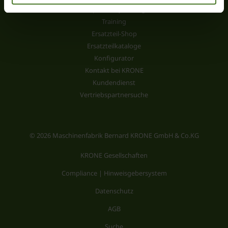
Kundenportal mykrone.green
Training
Ersatzteil-Shop
Ersatzteilkataloge
Konfigurator
Kontakt bei KRONE
Kundendienst
Vertriebspartnersuche
© 2026 Maschinenfabrik Bernard KRONE GmbH & Co.KG
KRONE Gesellschaften
Compliance | Hinweisgebersystem
Datenschutz
AGB
Suche