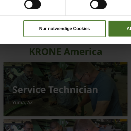
Manager
T35 (ND, SD, Western IA, and Southern
Nur notwendige Cookies
A
Manitoba, Canada)
KRONE America
Service Technician
Yuma, AZ