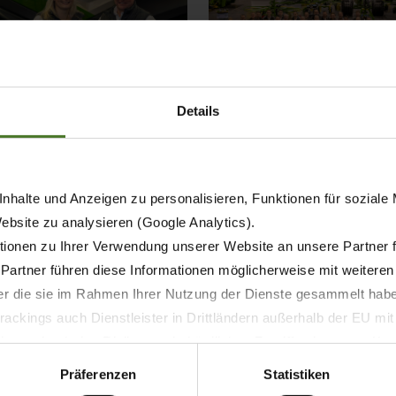
Details
nhalte und Anzeigen zu personalisieren, Funktionen für soziale
Website zu analysieren (Google Analytics).
ionen zu Ihrer Verwendung unserer Website an unsere Partner 
 Partner führen diese Informationen möglicherweise mit weitere
Current Vacancies
der die sie im Rahmen Ihrer Nutzung der Dienste gesammelt hab
ackings auch Dienstleister in Drittländern außerhalb der EU mi
KRONE North America
 wodurch das Risiko von behördlichen Zugriffen bzw. von Kontro
Präferenzen
Statistiken
Territory Service