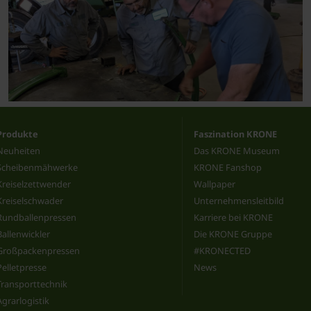
Produkte
Faszination KRONE
Neuheiten
Das KRONE Museum
Scheibenmähwerke
KRONE Fanshop
Kreiselzettwender
Wallpaper
Kreiselschwader
Unternehmensleitbild
Rundballenpressen
Karriere bei KRONE
Ballenwickler
Die KRONE Gruppe
Großpackenpressen
#KRONECTED
Pelletpresse
News
Transporttechnik
Agrarlogistik