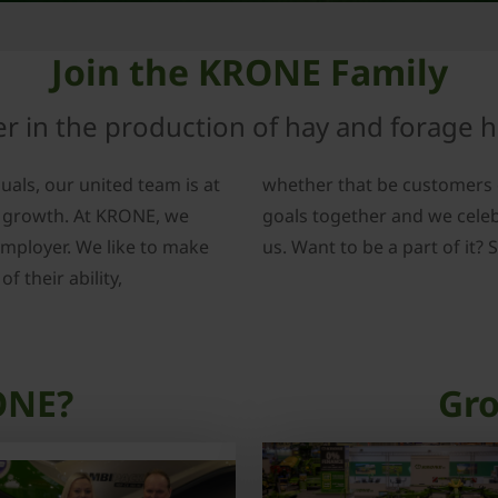
Join the KRONE Family
er in the production of hay and forage 
uals, our united team is at
whether that be customers 
d growth. At KRONE, we
goals together and we celeb
employer. We like to make
us. Want to be a part of it?
f their ability,
ONE?
Gr