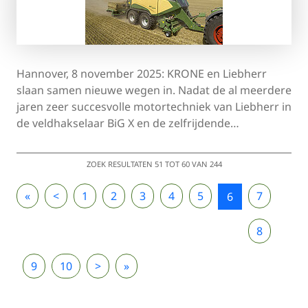
Hannover, 8 november 2025: KRONE en Liebherr
slaan samen nieuwe wegen in. Nadat de al meerdere
jaren zeer succesvolle motortechniek van Liebherr in
de veldhakselaar BiG X en de zelfrijdende…
ZOEK RESULTATEN 51 TOT 60 VAN 244
«
<
1
2
3
4
5
7
6
8
9
10
>
»