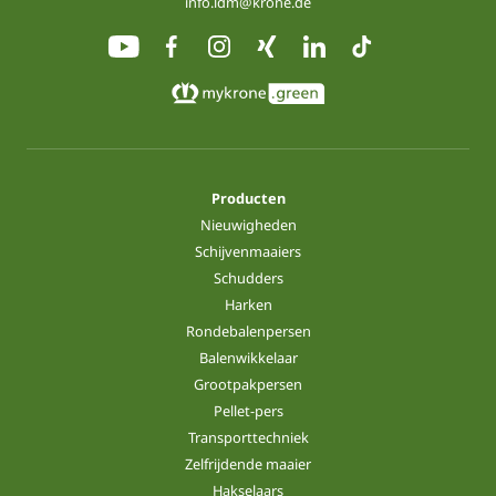
info.ldm@krone.de
Producten
Nieuwigheden
Schijvenmaaiers
Schudders
Harken
Rondebalenpersen
Balenwikkelaar
Grootpakpersen
Pellet-pers
Transporttechniek
Zelfrijdende maaier
Hakselaars