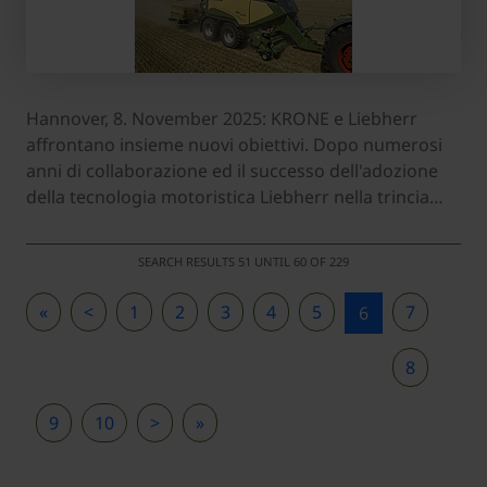
Hannover, 8. November 2025: KRONE e Liebherr
affrontano insieme nuovi obiettivi. Dopo numerosi
anni di collaborazione ed il successo dell'adozione
della tecnologia motoristica Liebherr nella trincia…
SEARCH RESULTS 51 UNTIL 60 OF 229
«
<
1
2
3
4
5
7
6
8
9
10
>
»