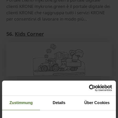
Portale clienti mykrone.green Il portale digitale
clienti KRONE mykrone.green è il portale digitale dei
clienti KRONE che raggruppa tutti i servizi KRONE
per consentirvi di lavorare in modo più…
56.
Kids Corner
Che aspetto ha la tua macchina KRONE personale?
Per i nostri piccoli fan di KRONE c'è KRONE da
colorare. Basta scaricarlo, stamparlo e sei pronto
Zustimmung
Details
Über Cookies
per partire. Divertimento con i puzzle Trova la…