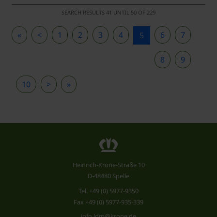
SEARCH RESULTS 41 UNTIL 50 OF 229
«
<
1
2
3
4
6
7
5
8
9
10
>
»
Heinrich-Krone-Straße 10
D-48480 Spelle
Tel.
+49 (0) 5977-9350
Fax +49 (0) 5977-935-339
info.ldm@krone.de