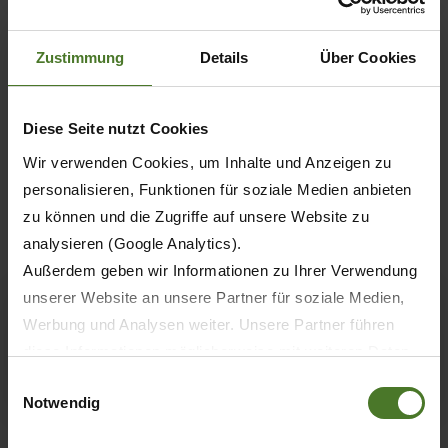
Siamo gli specialisti della fienagione Il programma è
Zustimmung
Details
Über Cookies
completato da due semoventi – la falcia-
condizionatrice ad alte prestazioni BiG M e la falcia-
trincia-caricatrice BiG X. Per ogni esigenza…
Diese Seite nutzt Cookies
48.
Wir verwenden Cookies, um Inhalte und Anzeigen zu
personalisieren, Funktionen für soziale Medien anbieten
KRONE XDisc 710: testata per taglio
zu können und die Zugriffe auf unsere Website zu
diretto, ora utilizzabile anche su trincia
analysieren (Google Analytics).
di costruttori terzi
Außerdem geben wir Informationen zu Ihrer Verwendung
unserer Website an unsere Partner für soziale Medien,
Werbung und Analysen weiter. Unsere Partner führen
diese Informationen möglicherweise mit weiteren Daten
zusammen, die Sie ihnen bereitgestellt haben oder die
Einwilligungsauswahl
Notwendig
sie im Rahmen Ihrer Nutzung der Dienste gesammelt
haben.
Con XDisc 710 KRONE amplia le possibilità operative