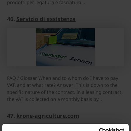
prodotti per legatura e fasciatura…
46.
Servizio di assistenza
FAQ / Glossar When and to whom do I have to pay
VAT, and at what rate? Answer: This is down to the
specific nature of the contract. In a leasing contract,
the VAT is collected on a monthly basis by…
47.
krone-agriculture.com