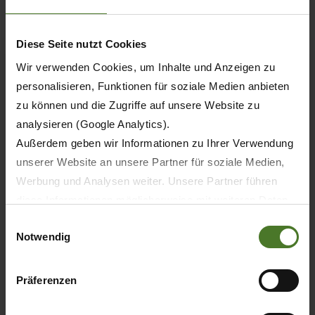
Diese Seite nutzt Cookies
Wir verwenden Cookies, um Inhalte und Anzeigen zu
personalisieren, Funktionen für soziale Medien anbieten
zu können und die Zugriffe auf unsere Website zu
analysieren (Google Analytics).
Außerdem geben wir Informationen zu Ihrer Verwendung
unserer Website an unsere Partner für soziale Medien,
Werbung und Analysen weiter. Unsere Partner führen
diese Informationen möglicherweise mit weiteren Daten
20.05.2026
zusammen, die Sie ihnen bereitgestellt haben oder die
Einwilligungsauswahl
STAMPA
PRODOTTI
Notwendig
sie im Rahmen Ihrer Nutzung der Dienste gesammelt
haben.
30 anni KRONE BiG M – anniversario per
Wir setzen im Rahmen des Trackings auch Dienstleister
Präferenzen
la prima falciacondizionatrice semovente
in Drittländern außerhalb der EU mit abweichenden
al mondo
Datenschutzbestimmungen ein, wodurch das Risiko von