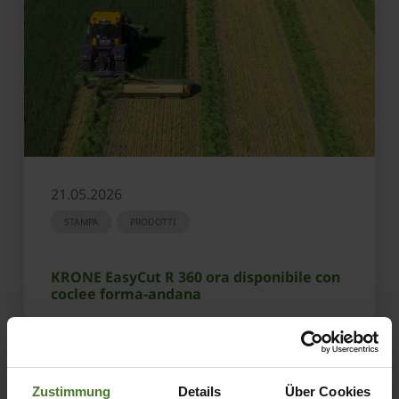
21.05.2026
STAMPA
PRODOTTI
KRONE EasyCut R 360 ora disponibile con
coclee forma-andana
SCOPRI DI PIÙ
Zustimmung
Details
Über Cookies