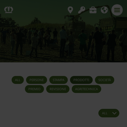
ALL
PERSONE
STAMPA
PRODOTTI
SOCIETÀ
PREMIO
REVISIONE
AGRITECHNICA