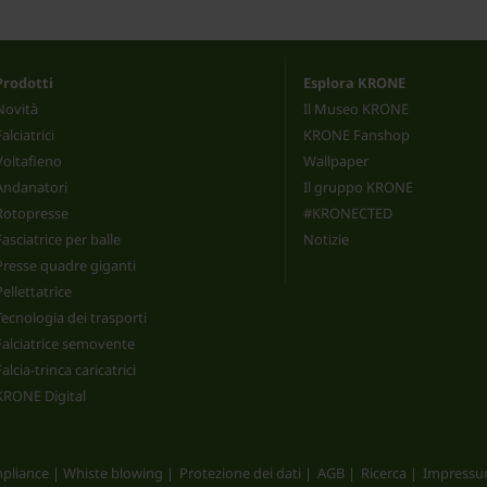
Prodotti
Esplora KRONE
Novità
Il Museo KRONE
Falciatrici
KRONE Fanshop
Voltafieno
Wallpaper
Andanatori
Il gruppo KRONE
Rotopresse
#KRONECTED
Fasciatrice per balle
Notizie
Presse quadre giganti
Pellettatrice
Tecnologia dei trasporti
Falciatrice semovente
Falcia-trinca caricatrici
KRONE Digital
pliance | Whiste blowing
Protezione dei dati
AGB
Ricerca
Impress