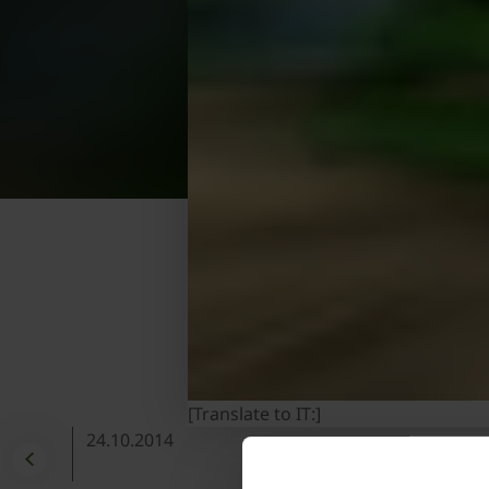
[Translate to IT:]
24.10.2014