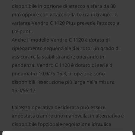
disponibile in opzione di attacco a sfera da 80
mm oppure con attacco alla barra di traino. La
variante Vendro C 1120 Plus prevede l’attacco a
tre punti.
Anche il modello Vendro C 1120 è dotato di
ripiegamento sequenziale dei rotori in grado di
assicurare la stabilità anche operando in
pendenza. Vendro C 1120 è dotato di serie di
pneumatici 10.0/75-15.3, in opzione sono
disponibili l’esecuzione più larga nella misura
15.0/55-17.
L’altezza operativa desiderata può essere
impostata tramite una manovella, in alternativa è
disponibile l’opzionale regolazione idraulica
centralizzata, comandabile dalla cabina del