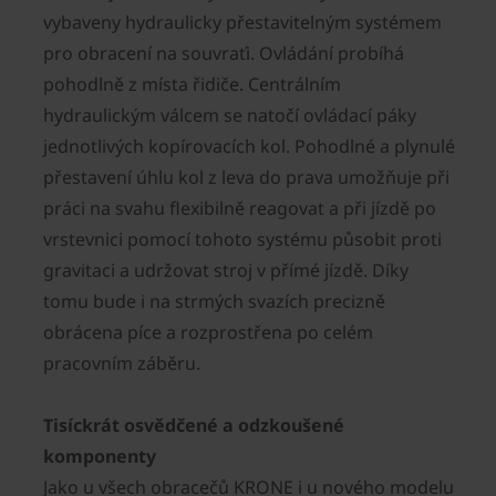
vybaveny hydraulicky přestavitelným systémem
pro obracení na souvraťi. Ovládání probíhá
pohodlně z místa řidiče. Centrálním
hydraulickým válcem se natočí ovládací páky
jednotlivých kopírovacích kol. Pohodlné a plynulé
přestavení úhlu kol z leva do prava umožňuje při
práci na svahu flexibilně reagovat a při jízdě po
vrstevnici pomocí tohoto systému působit proti
gravitaci a udržovat stroj v přímé jízdě. Díky
tomu bude i na strmých svazích precizně
obrácena píce a rozprostřena po celém
pracovním záběru.
Tisíckrát osvědčené a odzkoušené
komponenty
Jako u všech obracečů KRONE i u nového modelu