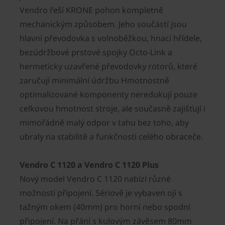
Vendro řeší KRONE pohon kompletně
mechanickým způsobem. Jeho součástí jsou
hlavní převodovka s volnoběžkou, hnací hřídele,
bezúdržbové prstové spojky Octo-Link a
hermeticky uzavřené převodovky rotorů, které
zaručují minimální údržbu Hmotnostně
optimalizované komponenty neredukují pouze
celkovou hmotnost stroje, ale současně zajišťují i
mimořádně malý odpor v tahu bez toho, aby
ubraly na stabilitě a funkčnosti celého obraceče.
Vendro C 1120 a Vendro C 1120 Plus
Nový model Vendro C 1120 nabízí různé
možnosti připojení. Sériově je vybaven ojí s
tažným okem (40mm) pro horní nebo spodní
připojení. Na přání s kulovým závěsem 80mm