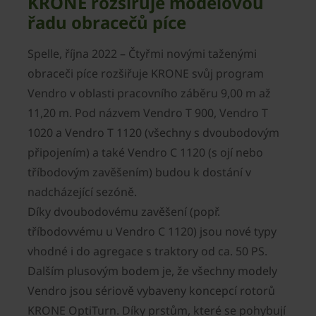
KRONE rozšiřuje modelovou
řadu obracečů píce
Spelle, října 2022 – Čtyřmi novými taženými
obraceči píce rozšiřuje KRONE svůj program
Vendro v oblasti pracovního záběru 9,00 m až
11,20 m. Pod názvem Vendro T 900, Vendro T
1020 a Vendro T 1120 (všechny s dvoubodovým
připojením) a také Vendro C 1120 (s ojí nebo
tříbodovým zavěšením) budou k dostání v
nadcházející sezóně.
Díky dvoubodovému zavěšení (popř.
tříbodovvému u Vendro C 1120) jsou nové typy
vhodné i do agregace s traktory od ca. 50 PS.
Dalším plusovým bodem je, že všechny modely
Vendro jsou sériově vybaveny koncepcí rotorů
KRONE OptiTurn. Díky prstům, které se pohybují