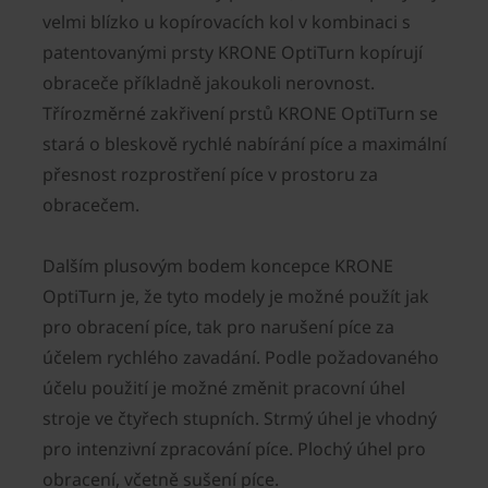
velmi blízko u kopírovacích kol v kombinaci s
patentovanými prsty KRONE OptiTurn kopírují
obraceče příkladně jakoukoli nerovnost.
Třírozměrné zakřivení prstů KRONE OptiTurn se
stará o bleskově rychlé nabírání píce a maximální
přesnost rozprostření píce v prostoru za
obracečem.
Dalším plusovým bodem koncepce KRONE
OptiTurn je, že tyto modely je možné použít jak
pro obracení píce, tak pro narušení píce za
účelem rychlého zavadání. Podle požadovaného
účelu použití je možné změnit pracovní úhel
stroje ve čtyřech stupních. Strmý úhel je vhodný
pro intenzivní zpracování píce. Plochý úhel pro
obracení, včetně sušení píce.