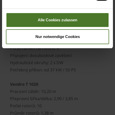
Impressum
Vendro T 900
Pracovní záběr: 9,00 m
Alle Cookies zulassen
Přepravní šířka/délka: 2,90 / 3,92 m
Počet rotorů: 8
Nur notwendige Cookies
Průměr rotorů: 1,50 m
Počet ramen na rotoru: 6
Připojení: dvoubodové zavěšení
Hydraulické okruhy: 2 x DW
Potřebný příkon: od 37 kW / 50 PS
Vendro T 1020
Pracovní záběr: 10,20 m
Přepravní šířka/délka: 2,90 / 3,85 m
Počet rotorů: 10
Průměr rotorů: 1,38 m