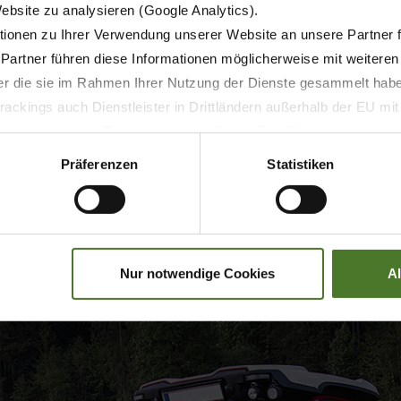
Website zu analysieren (Google Analytics).
ionen zu Ihrer Verwendung unserer Website an unsere Partner 
4
6
 Partner führen diese Informationen möglicherweise mit weitere
der die sie im Rahmen Ihrer Nutzung der Dienste gesammelt hab
5
5
ackings auch Dienstleister in Drittländern außerhalb der EU mi
 wodurch das Risiko von behördlichen Zugriffen bzw. von Kontro
4,20
6,20
Präferenzen
Statistiken
pour un traitement optimal d
KRONE Vendro Highland
Nur notwendige Cookies
A