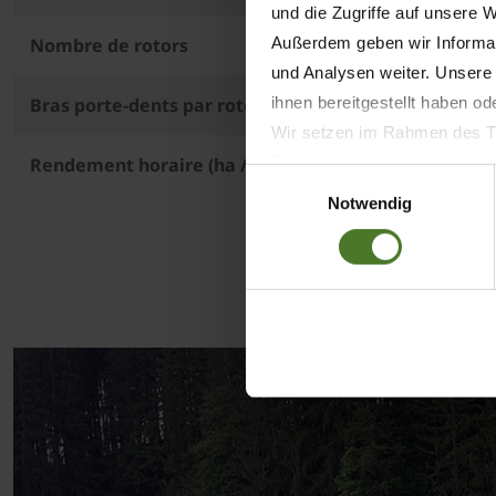
und die Zugriffe auf unsere 
Außerdem geben wir Informat
Nombre de rotors
und Analysen weiter. Unsere
ihnen bereitgestellt haben o
Bras porte-dents par rotor
Wir setzen im Rahmen des Tr
Datenschutzbestimmungen ein,
Rendement horaire (ha / h)
Einwilligungsauswahl
Daten bestehen kann.
Notwendig
Datenschutzhinweise
Impressum
Effet 3D 