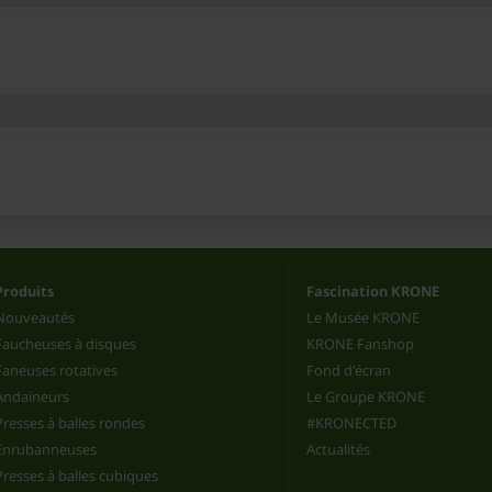
Produits
Fascination KRONE
Nouveautés
Le Musée KRONE
Faucheuses à disques
KRONE Fanshop
Faneuses rotatives
Fond d'écran
Andaineurs
Le Groupe KRONE
Presses à balles rondes
#KRONECTED
Enrubanneuses
Actualités
Presses à balles cubiques