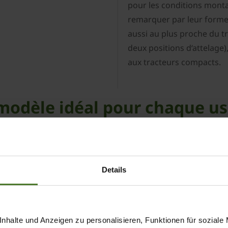
pour les conditions mont
remarquer par leur forme 
aussi au plus proche du tr
deux positions d‘attelage)
aux tracteurs compacts.
modèle idéal pour chaque u
Vendro 420 Highland
Vendro 620 H
Attelage trois points
Attelage trois
Details
4,20
6,20
nhalte und Anzeigen zu personalisieren, Funktionen für soziale
1,38
1,38