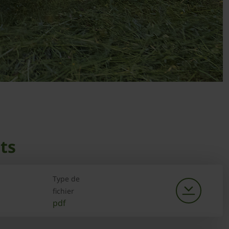
ts
Type de
fichier
pdf