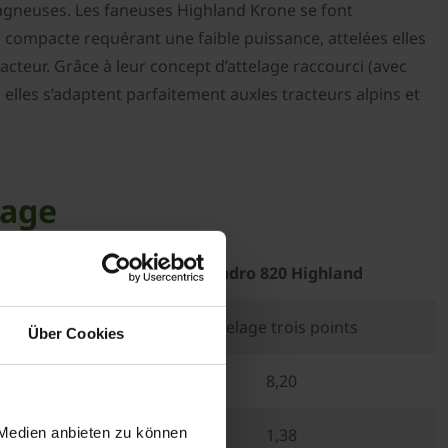
agneuses. Les faneuses Highland Krone se font
compacte requérant une faible puissance, attelées elles
acteur. Grâce à leur concept d’attelage raccourci (avec
, elles s’adaptent parfaitement auxles tracteurs alpins et
sage
ighland
Vendro 820 Highland
 points
Attelage trois points
Über Cookies
8,20
 Medien anbieten zu können
1,38