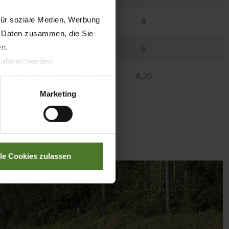
für soziale Medien, Werbung
8
n Daten zusammen, die Sie
en.
5
t abweichenden
llverlust bzgl. übermittelter
8,20
Marketing
u fourrage
lle Cookies zulassen