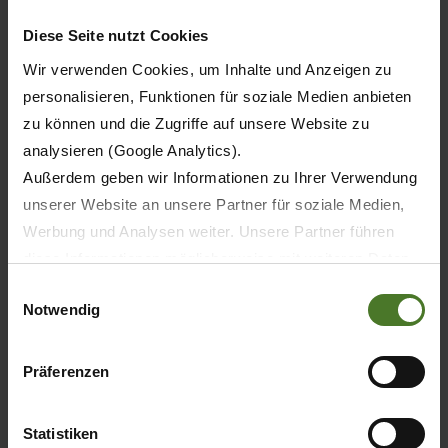
Diese Seite nutzt Cookies
Wir verwenden Cookies, um Inhalte und Anzeigen zu
5
personalisieren, Funktionen für soziale Medien anbieten
zu können und die Zugriffe auf unsere Website zu
5
analysieren (Google Analytics).
Außerdem geben wir Informationen zu Ihrer Verwendung
5
unserer Website an unsere Partner für soziale Medien,
Werbung und Analysen weiter. Unsere Partner führen
diese Informationen möglicherweise mit weiteren Daten
zusammen, die Sie ihnen bereitgestellt haben oder die
Einwilligungsauswahl
420
Notwendig
sie im Rahmen Ihrer Nutzung der Dienste gesammelt
haben.
620
Wir setzen im Rahmen des Trackings auch Dienstleister
Präferenzen
820
in Drittländern außerhalb der EU mit abweichenden
Datenschutzbestimmungen ein, wodurch das Risiko von
Statistiken
behördlichen Zugriffen bzw. von Kontrollverlust bzgl.