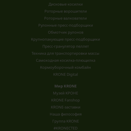
Дисковые косилки
Роторные ворошители
Роторные валкователи
Рулонные пресс-подборщики
Обмотчик рулонов
Крупнопакующие пресс-подборщики
Пресс-гранулятор пеллет
Техника для транспортировки массы
Самоходная косилка-плющилка
Кормоуборочный комбайн
KRONE Digital
Мир KRONE
Музей КРОНЕ
KRONE Fanshop
KRONE-заставки
Наша философия
Группа KRONE
#KRONECTED