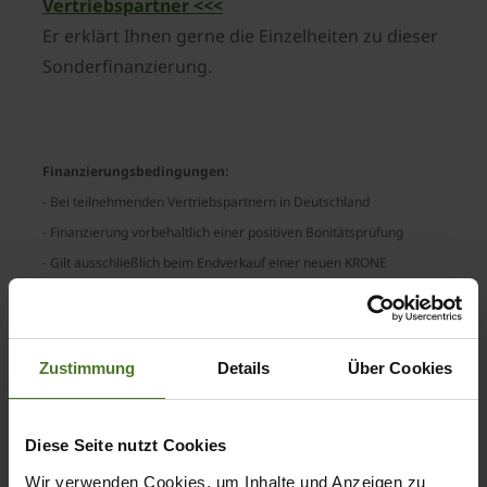
Vertriebspartner <<<
Er erklärt Ihnen gerne die Einzelheiten zu dieser
Sonderfinanzierung.
Finanzierungsbedingungen:
- Bei teilnehmenden Vertriebspartnern in Deutschland
- Finanzierung vorbehaltlich einer positiven Bonitätsprüfung
- Gilt ausschließlich beim Endverkauf einer neuen KRONE
Maschine der Baureihen AX, MX, RX, TX und ZX
- Kauf und Finanzierungsbeginn bis spätestens 15.07.2019
- Mindestanzahlung 30 % vom Bruttoverkaufspreis
Zustimmung
Details
Über Cookies
Diese Seite nutzt Cookies
Wir verwenden Cookies, um Inhalte und Anzeigen zu