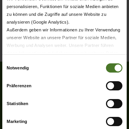
personalisieren, Funktionen für soziale Medien anbieten
zu können und die Zugriffe auf unsere Website zu
analysieren (Google Analytics).
Außerdem geben wir Informationen zu Ihrer Verwendung
unserer Website an unsere Partner für soziale Medien,
Werbung und Analysen weiter. Unsere Partner führen
diese Informationen möglicherweise mit weiteren Daten
zusammen, die Sie ihnen bereitgestellt haben oder die
Einwilligungsauswahl
Notwendig
sie im Rahmen Ihrer Nutzung der Dienste gesammelt
haben.
Wir setzen im Rahmen des Trackings auch Dienstleister
Präferenzen
Heinrich-Krone-Straße 10
in Drittländern außerhalb der EU mit abweichenden
D-48480 Spelle
Datenschutzbestimmungen ein, wodurch das Risiko von
Tel.
+49 (0) 5977-9350
Statistiken
behördlichen Zugriffen bzw. von Kontrollverlust bzgl.
Fax +49 (0) 5977-935-339
übermittelter Daten bestehen kann.
info.ldm@krone.de
Marketing
Datenschutzhinweise