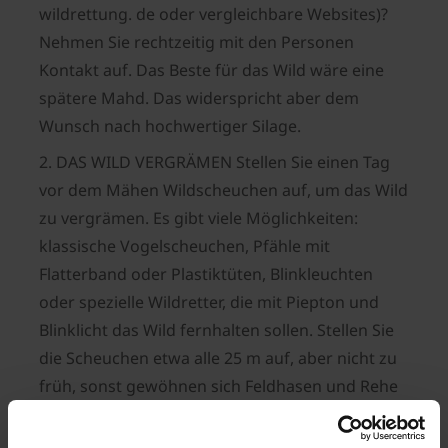
wildrettung. de oder vergleichbare Websites)?
Nehmen Sie rechtzeitig mit den Personen
Kontakt auf. Das Beste für das Wild wäre eine
spätere Mahd. Das widerspricht aber dem
Wunsch nach hochwertiger Silage.
2. DAS WILD VERGRÄMEN Stellen Sie einen Tag
vor dem Mähen Wildscheuchen auf, um das Wild
zu vergrämen. Es gibt viele Möglichkeiten:
klassische Vogelscheuchen, Pfähle mit
Flatterband oder Plastiktüten, Blinkleuchten
oder spezielle Wildretter, die mit Piepton und
Blinklicht das Wild fernhalten sollen. Stellen Sie
die Scheuchen etwa alle 25 m auf, aber nicht zu
früh, sonst gewöhnen sich Feldhasen und Rehe
daran und kehren in die Wiese zurück.