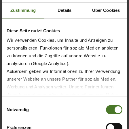
Schritt 3 bis 5 im Artikel weiterlesen!
Zustimmung
Details
Über Cookies
Jetzt lesen:
Diese Seite nutzt Cookies
WIE RETTE ICH REHKITZE?
Wir verwenden Cookies, um Inhalte und Anzeigen zu
personalisieren, Funktionen für soziale Medien anbieten
zu können und die Zugriffe auf unsere Website zu
analysieren (Google Analytics).
Außerdem geben wir Informationen zu Ihrer Verwendung
unserer Website an unsere Partner für soziale Medien,
Werbung und Analysen weiter. Unsere Partner führen
diese Informationen möglicherweise mit weiteren Daten
zusammen, die Sie ihnen bereitgestellt haben oder die
Einwilligungsauswahl
Notwendig
sie im Rahmen Ihrer Nutzung der Dienste gesammelt
haben.
Wir setzen im Rahmen des Trackings auch Dienstleister
Präferenzen