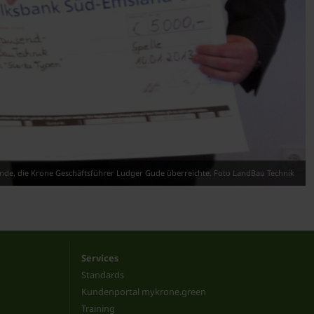
ende, die Krone Geschäftsführer Ludger Gude überreichte. Foto LandBau Technik
Services
Standards
Kundenportal mykrone.green
Training