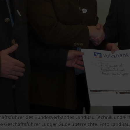
häftsführer des Bundesverbandes LandBau Technik und Präsi
ne Geschäftsführer Ludger Gude überreichte. Foto LandBau