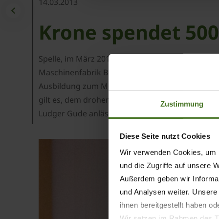
14.03.2013
Krone spendet 5000
Spelle, im März 2013 – Einen Scheck in Höhe vo
Maschinenfabrik Bernard Krone an den Bundesve
Ausbildung zum Mechaniker/in für Land- und Ba
gilt es, dem drohenden Fachkräftemangel schon 
Zustimmung
Ludger Gude anlässlich der Scheckübergabe.
Diese Seite nutzt Cookies
Wir verwenden Cookies, um I
und die Zugriffe auf unsere 
Außerdem geben wir Informat
und Analysen weiter. Unsere
ihnen bereitgestellt haben o
Wir setzen im Rahmen des Tr