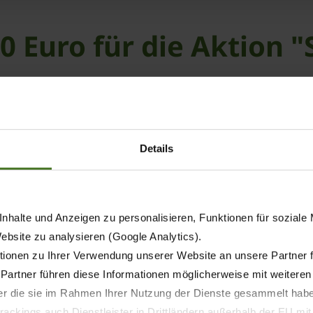
 Euro für die Aktion 
n 5.000 Euro zur Unterstützung der Aktion „Starke Typen“ ü
rband LandBau Technik. Die „Starke Typen-Kampagne“ rich
umaschinentechnik, Kernbereich Landmaschinen. „Landtech
heute intensiv entgegenzuwirken. Darum unterstützt Krone 
Details
nhalte und Anzeigen zu personalisieren, Funktionen für soziale
Website zu analysieren (Google Analytics).
ionen zu Ihrer Verwendung unserer Website an unsere Partner 
 Partner führen diese Informationen möglicherweise mit weitere
der die sie im Rahmen Ihrer Nutzung der Dienste gesammelt hab
ackings auch Dienstleister in Drittländern außerhalb der EU mi