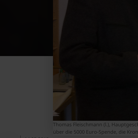
Thomas Fleischmann (l.), Hauptgesc
über die 5000 Euro-Spende, die Kro