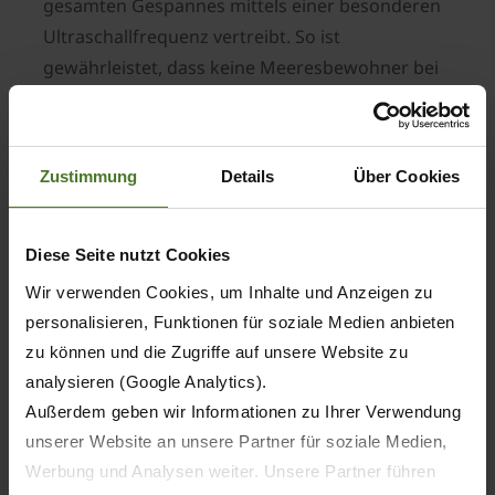
gesamten Gespannes mittels einer besonderen
Ultraschallfrequenz vertreibt. So ist
gewährleistet, dass keine Meeresbewohner bei
der Ernte zu Schaden kommen, und dass das
Seegras ohne störende Nebenprodukte geerntet
werden kann. Die Wasserschifffahrtsämter
Zustimmung
Details
Über Cookies
weisen beim Einsatz des „ZX Maritim“ in
Fließgewässern darauf hin, dass der eingesetzte
Schlepper mit einer Schwimmweste ausgestattet
Diese Seite nutzt Cookies
sein muss; zudem sollte der Fahrer des
Wir verwenden Cookies, um Inhalte und Anzeigen zu
Gespannes neben dem üblichen T Führerschein
personalisieren, Funktionen für soziale Medien anbieten
auch im Besitz eines Freischwimmerabzeichens
zu können und die Zugriffe auf unsere Website zu
sein.
analysieren (Google Analytics).
Außerdem geben wir Informationen zu Ihrer Verwendung
unserer Website an unsere Partner für soziale Medien,
Werbung und Analysen weiter. Unsere Partner führen