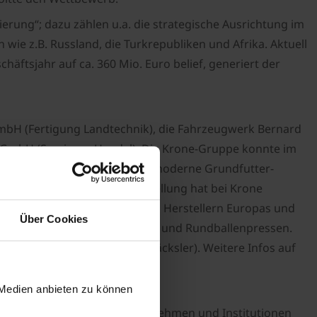
erung“; dazu zählen u.a. die strategische Ausrichtung im
wie z.B. Russland, die Turkrepubliken und Afrika. Aktuell
häftsjahr auf ca. 360 Mio. Euro belief, generiert der
bH (Fertigung Landtechnik), die Fahrzeugwerk Bernard
GmbH (Service u. Handel). Die Krone-Gruppe konnte im
Krone im emsländischen Spelle moderne Grundfutter-
verbessern – diese Aufgabenstellung hat bei Krone
ehört Krone zu den führenden Herstellern Europas und
Über Cookies
urrent window">mähwerke</link>n und Rundballenpressen.
haufbereiter) und Big X (Häcksler). Weitere Infos auf
 Medien anbieten zu können
 Corporate Finance für Unternehmen und Institutionen