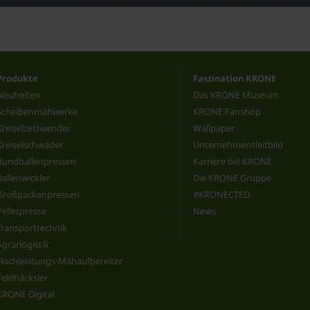
Produkte
Faszination KRONE
Neuheiten
Das KRONE Museum
Scheibenmähwerke
KRONE Fanshop
Kreiselzettwender
Wallpaper
Kreiselschwader
Unternehmensleitbild
Rundballenpressen
Karriere bei KRONE
Ballenwickler
Die KRONE Gruppe
Großpackenpressen
#KRONECTED
Pelletpresse
News
Transporttechnik
Agrarlogistik
Hochleistungs-Mähaufbereiter
Feldhäcksler
KRONE Digital