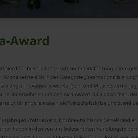
ia-Award
ward Nord für beispielhafte Unternehmensführung nahm ges
rone setzte sich in der Kategorie „Internationalisierung“ 
isierung, Innovation sowie Kunden- und Mitarbeitermanag
ische Unternehmen um den Axia-Award 2009 beworben, der u
ierte unter anderem auch die Wirtschaftskrise und stand de
iesjährigen Wettbewerb. Norddeutschlands Mittelständler 
er haben in den von uns beleuchteten Handlungsfeldern 
Wettbewerber“, beschreibt Jurymitglied Jürgen Reker von De