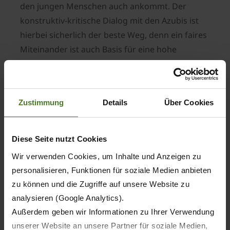
den jungen Menschen auch ankommt. Der
konstruktiv-kritische Dialog mit den Azubis ist
hierbei sicherlich der beste Weg, denn ein faires
Miteinander ist auch Basis für eine hohe
Identifikation und eine langfristige
Mitarbeiterbindung", so Bernard Krone.
Zustimmung
Details
Über Cookies
Personalleiter Klaus Reinhardt ergänzt: "Die
Rezertifizierung ist ein wichtiger Indikator für
unsere Ausbildung. Die Kritikpunkte der Azubis
Diese Seite nutzt Cookies
hinterfragen wir und greifen ihre
Wir verwenden Cookies, um Inhalte und Anzeigen zu
Verbesserungsvorschläge gerne auf; das
personalisieren, Funktionen für soziale Medien anbieten
spiegelt sich auch in der Analyse der
zu können und die Zugriffe auf unsere Website zu
Bewertungen wider. Ebenfalls bemerkenswert ist
analysieren (Google Analytics).
die Selbstreflexion unserer Ausbilder, die sich seit
Außerdem geben wir Informationen zu Ihrer Verwendung
der ersten Zertifizierung regelmäßig und
unserer Website an unsere Partner für soziale Medien,