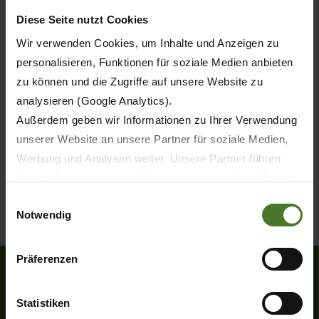
Diese Seite nutzt Cookies
Wir verwenden Cookies, um Inhalte und Anzeigen zu
personalisieren, Funktionen für soziale Medien anbieten
zu können und die Zugriffe auf unsere Website zu
analysieren (Google Analytics).
Außerdem geben wir Informationen zu Ihrer Verwendung
unserer Website an unsere Partner für soziale Medien,
Werbung und Analysen weiter. Unsere Partner führen
diese Informationen möglicherweise mit weiteren Daten
zusammen, die Sie ihnen bereitgestellt haben oder die
Einwilligungsauswahl
Notwendig
sie im Rahmen Ihrer Nutzung der Dienste gesammelt
haben.
Wir setzen im Rahmen des Trackings auch Dienstleister
Präferenzen
in Drittländern außerhalb der EU mit abweichenden
Datenschutzbestimmungen ein, wodurch das Risiko von
Statistiken
Heinrich-Krone-Straße 10
behördlichen Zugriffen bzw. von Kontrollverlust bzgl.