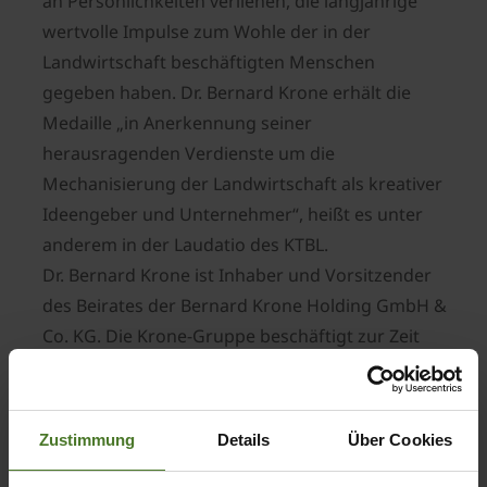
an Persönlichkeiten verliehen, die langjährige
wertvolle Impulse zum Wohle der in der
Landwirtschaft beschäftigten Menschen
gegeben haben. Dr. Bernard Krone erhält die
Medaille „in Anerkennung seiner
herausragenden Verdienste um die
Mechanisierung der Landwirtschaft als kreativer
Ideengeber und Unternehmer“, heißt es unter
anderem in der Laudatio des KTBL.
Dr. Bernard Krone ist Inhaber und Vorsitzender
des Beirates der Bernard Krone Holding GmbH &
Co. KG. Die Krone-Gruppe beschäftigt zur Zeit
rund 1.500 Mitarbeiter und erwirtschaftete im
Geschäftsjahr 2003 einen Umsatz von 612 Mio.
Euro.
Zustimmung
Details
Über Cookies