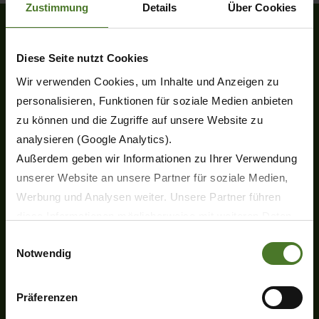
Zustimmung
Details
Über Cookies
Diese Seite nutzt Cookies
Heinrich-Krone-Straße 10
D-48480 Spelle
Wir verwenden Cookies, um Inhalte und Anzeigen zu
personalisieren, Funktionen für soziale Medien anbieten
Tel.
+49 (0) 5977-9350
Fax +49 (0) 5977-935-339
zu können und die Zugriffe auf unsere Website zu
analysieren (Google Analytics).
info.ldm@krone.de
Außerdem geben wir Informationen zu Ihrer Verwendung
unserer Website an unsere Partner für soziale Medien,
Werbung und Analysen weiter. Unsere Partner führen
diese Informationen möglicherweise mit weiteren Daten
zusammen, die Sie ihnen bereitgestellt haben oder die
Einwilligungsauswahl
Notwendig
sie im Rahmen Ihrer Nutzung der Dienste gesammelt
Produkte
haben.
Neuheiten
Wir setzen im Rahmen des Trackings auch Dienstleister
Präferenzen
Scheibenmähwerke
in Drittländern außerhalb der EU mit abweichenden
Kreiselzettwender