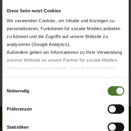
Diese Seite nutzt Cookies
Wir verwenden Cookies, um Inhalte und Anzeigen zu
personalisieren, Funktionen für soziale Medien anbieten
zu können und die Zugriffe auf unsere Website zu
analysieren (Google Analytics).
Außerdem geben wir Informationen zu Ihrer Verwendung
unserer Website an unsere Partner für soziale Medien,
Werbung und Analysen weiter. Unsere Partner führen
diese Informationen möglicherweise mit weiteren Daten
zusammen, die Sie ihnen bereitgestellt haben oder die
Einwilligungsauswahl
Notwendig
sie im Rahmen Ihrer Nutzung der Dienste gesammelt
haben.
Wir setzen im Rahmen des Trackings auch Dienstleister
Präferenzen
in Drittländern außerhalb der EU mit abweichenden
Datenschutzbestimmungen ein, wodurch das Risiko von
Statistiken