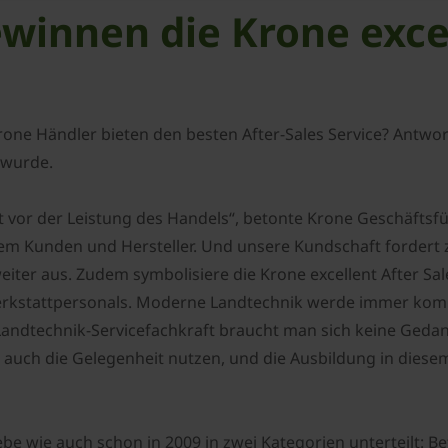
innen die Krone excell
ne Händler bieten den besten After-Sales Service? Antworte
 wurde.
 vor der Leistung des Handels“, betonte Krone Geschäftsfüh
em Kunden und Hersteller. Und unsere Kundschaft fordert z
weiter aus. Zudem symbolisiere die Krone excellent After S
Werkstattpersonals. Moderne Landtechnik werde immer komp
s Landtechnik-Servicefachkraft braucht man sich keine Geda
 auch die Gelegenheit nutzen, und die Ausbildung in dies
e wie auch schon in 2009 in zwei Kategorien unterteilt: B