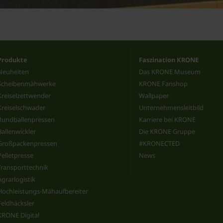
Produkte
Faszination KRONE
Neuheiten
Das KRONE Museum
Scheibenmähwerke
KRONE Fanshop
Kreiselzettwender
Wallpaper
Kreiselschwader
Unternehmensleitbild
Rundballenpressen
Karriere bei KRONE
Ballenwickler
Die KRONE Gruppe
Großpackenpressen
#KRONECTED
Pelletpresse
News
Transporttechnik
Agrarlogistik
Hochleistungs-Mähaufbereiter
Feldhäcksler
KRONE Digital