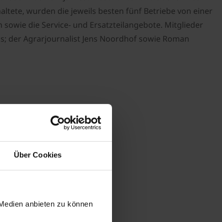
tete, wurden die jeweils besten fünf Betriebe von einer
 sowie die Service- und Ersatzteilangebote. Mitglieder
s; der Agrarjournalist Jens Noordhof sowie Roman
Über Cookies
 Medien anbieten zu können