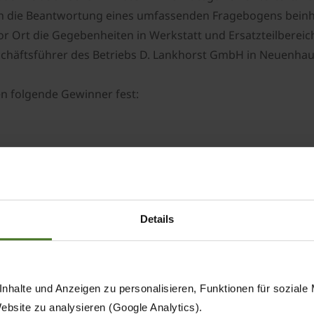
ch die Beantwortung eines umfassenden Fragebogens beinhal
or Ort die Gegebenheiten in Werkstatt und Ersatzteilbereich
schäftsführer des Betriebs D. Lankhorst GmbH in Neuenhau
en folgende Gewinner fest:
 Uelzen
und Handels) GmbH in Petschow
Details
nhalte und Anzeigen zu personalisieren, Funktionen für soziale
 in Halver
Website zu analysieren (Google Analytics).