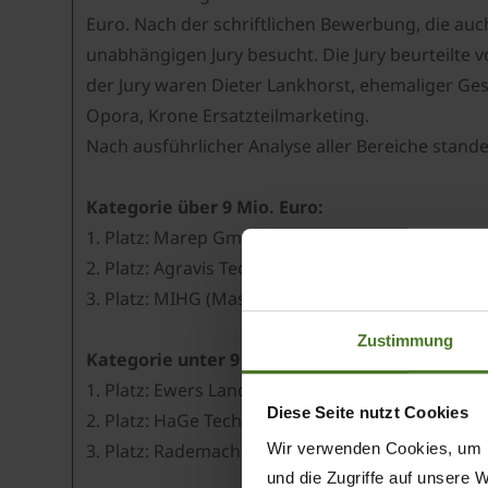
Euro. Nach der schriftlichen Bewerbung, die au
unabhängigen Jury besucht. Die Jury beurteilte v
der Jury waren Dieter Lankhorst, ehemaliger Ge
Opora, Krone Ersatzteilmarketing.
Nach ausführlicher Analyse aller Bereiche stand
Kategorie über 9 Mio. Euro:
1. Platz: Marep GmbH in Teterow
2. Platz: Agravis Technik Heide-Altmark GmbH in
3. Platz: MIHG (Maschinen-, Instandsetzungs- 
Zustimmung
Kategorie unter 9 Mio. Euro:
1. Platz: Ewers Landtechnik in Salzkotten-Thüle
Diese Seite nutzt Cookies
2. Platz: HaGe Technik Gnutz GmbH in Gnutz
Wir verwenden Cookies, um I
3. Platz: Rademacher Land- und Industrietechnik
und die Zugriffe auf unsere 