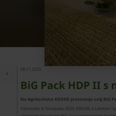
08.11.2025
BiG Pack HDP II s
Na Agritechnice KRONE prezentuje svůj BiG Pac
Hannover, 8. listopadu 2025: KRONE a Liebherr 
sklízecích řezačkách BiG X a samojízdných žací