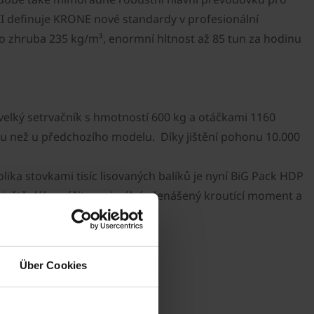
II definuje KRONE nové standardy v profesionální
do zhruba 235 kg/m³, enormní hltnost až 85 tun za hodinu
velký setrvačník s hmotností 600 kg a otáčkami 1160
silou než u předchozího modelu. Díky jištění pohonu 10.000
ika stovkami tisíc lisovaných balíků je nyní BiG Pack HDP
 ještě dále zvýšit maximální přenášený kroutící moment a
Über Cookies