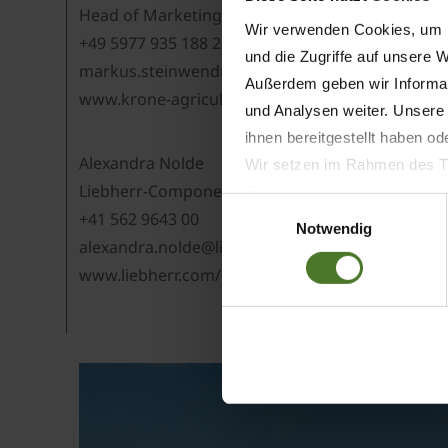
Head of Marketing KRONE Agriculture
Wir verwenden Cookies, um I
+49 5977 935 188 20
und die Zugriffe auf unsere 
markus.steinwendner@krone.de
Außerdem geben wir Informat
www.krone-agriculture.com
und Analysen weiter. Unsere
ihnen bereitgestellt haben o
Alexandra Nolde
Wir setzen im Rahmen des Tr
Liebherr-Components AG
Datenschutzbestimmungen ein,
Einwilligungsauswahl
+41 562 9643 00
Daten bestehen kann.
Notwendig
alexandra.nolde@liebherr.com
Datenschutzhinweise
Impressum
www.liebherr.com/components