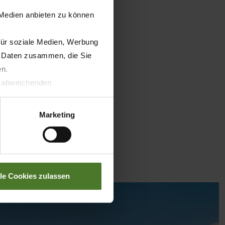
 Medien anbieten zu können
für soziale Medien, Werbung
n Daten zusammen, die Sie
en.
t abweichenden
llverlust bzgl. übermittelter
Marketing
lle Cookies zulassen