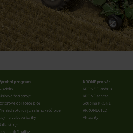
Výrobní program
KRONE pro vás
Novinky
KRONE Fanshop
Diskové žací stroje
KRONE-tapeta
Rotorové obraceče píce
Skupina KRONE
Přehled rotorových shrnovačů píce
#KRONECTED
Lisy na válcové balíky
Aktuality
Balicí stroje
Lisy na obří balíky