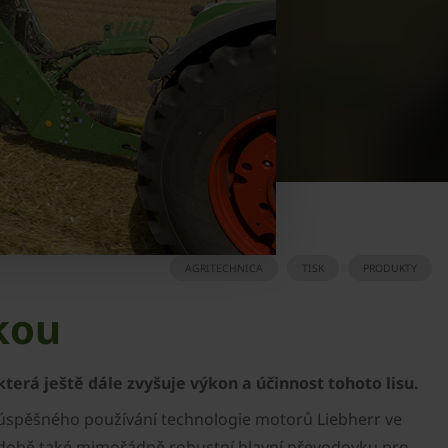
AGRITECHNICA
TISK
PRODUKTY
vkou
erá ještě dále zvyšuje výkon a účinnost tohoto lisu.
ě úspěšného používání technologie motorů Liebherr ve
né době také mimořádně robustní hlavní převodovku pro