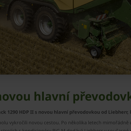
 novou hlavní převodo
k 1290 HDP II s novou hlavní převodovkou od Liebherr, kt
spolu vykročili novou cestou. Po několika letech mimořádn
ch strojích s kondicionéry BiG M dodává Liebherr v součas