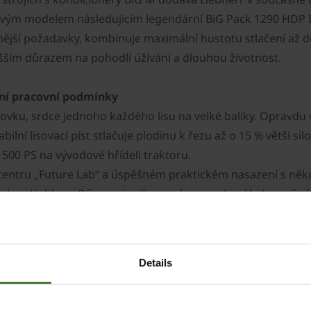
S novým modelem následujícím legendární BiG Pack 1290 HDP 
čnější požadavky, kombinuje maximální hustotu stlačení až 
yšším důrazem na pohodlí úžívání a dlouhou životnost.
émní pracovní podmínky
ovku, srdce jednoho každého lisu na velké balíky. Opravdu 
abilní lisovací píst stlačuje plodinu k řezu až o 15 % větší 
 500 PS na vývodové hřídeli traktoru.
centru „Future Lab“ a úspěšném praktickém nasazení s někol
dovkou Liebherr. Díky optimalizovanému ozubení bylo možné
ti i v těch nejtěžších pracovních podmínkách.
Details