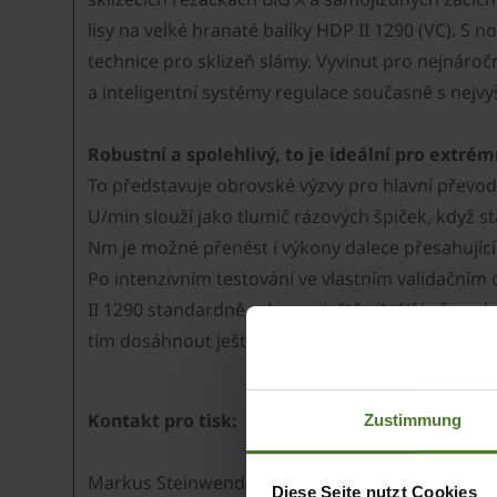
lisy na velké hranaté balíky HDP II 1290 (VC). 
technice pro sklizeň slámy. Vyvinut pro nejnáro
a inteligentní systémy regulace současně s nejv
Robustní a spolehlivý, to je ideální pro extr
To představuje obrovské výzvy pro hlavní převod
U/min slouží jako tlumič rázových špiček, když st
Nm je možné přenést i výkony dalece přesahující
Po intenzivním testování ve vlastním validačním 
II 1290 standardně vybaven ještě silnější převo
tím dosáhnout ještě vyšší účinnost a spolehlivos
Kontakt pro tisk:
Zustimmung
Markus Steinwendner
Diese Seite nutzt Cookies