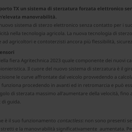
sporto TX un sistema di sterzatura forzata elettronico s
 un'elevata manovrabilità.
nuovo sistema di sterzo elettronico senza contatto per i suo
ità nella tecnologia agricola. La nuova tecnologia di sterzo 
d agricoltori e contoterzisti ancora più flessibilità, sicur
sensori
della fiera Agritechnica 2023 quale componente dei nuovi car
pionieristica. Il cuore del nuovo sistema di sterzatura è il 
ecisione le curve affrontate dal veicolo provvedendo a calcol
stema funziona procedendo in avanti ed in retromarcia e può
golo di sterzata massimo all'aumentare della velocità, fino
 di guida.
ne è il suo funzionamento
contactless
: non sono presenti s
 stretti e la manovrabilità significativamente aumentata. Per