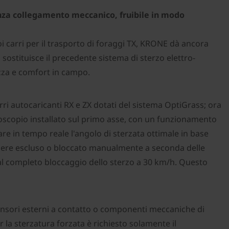
enza collegamento meccanico, fruibile in modo
i carri per il trasporto di foraggi TX, KRONE dà ancora
sostituisce il precedente sistema di sterzo elettro-
ezza e comfort in campo.
ri autocaricanti RX e ZX dotati del sistema OptiGrass; ora
giroscopio installato sul primo asse, con un funzionamento
are in tempo reale l'angolo di sterzata ottimale in base
 essere escluso o bloccato manualmente a seconda delle
 al completo bloccaggio dello sterzo a 30 km/h. Questo
ensori esterni a contatto o componenti meccaniche di
 la sterzatura forzata è richiesto solamente il