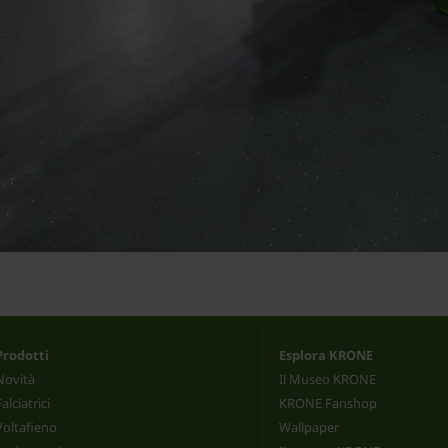
Prodotti
Esplora KRONE
Novità
Il Museo KRONE
Falciatrici
KRONE Fanshop
Voltafieno
Wallpaper