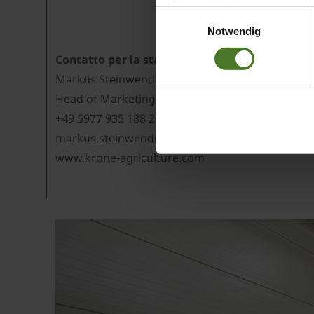
Datenschutzbestimmungen ein,
Einwilligungsauswahl
Daten bestehen kann.
Notwendig
Datenschutzhinweise
Contatto per la stampa:
Impressum
Markus Steinwendner
Head of Marketing KRONE Agriculture
+49 5977 935 188 20
markus.steinwendner@krone.de
www.krone-agriculture.com