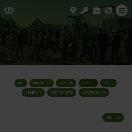
ALL
PRODUCTS
AWARDS
PEOPLE
PRESS
COMPANY
TEST REPORTS
AGRITECHNICA