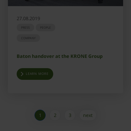
27.08.2019
PRESS
PEOPLE
COMPANY
Baton handover at the KRONE Group
LEARN MORE
1
2
3
next