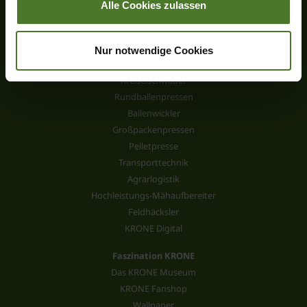
Alle Cookies zulassen
Produkte
Neuheiten
Scheibenmähwerke
Nur notwendige Cookies
Kreiselzettwender
Kreiselschwader
Rundballenpressen
Ballenwickler
Großpackenpressen
Pelletpresse
Transporttechnik
Agrarlogistik
Hochleistungs-Mähaufbereiter
Feldhäcksler
KRONE Digital
Faszination KRONE
Das KRONE Museum
KRONE Fanshop
Wallpaper