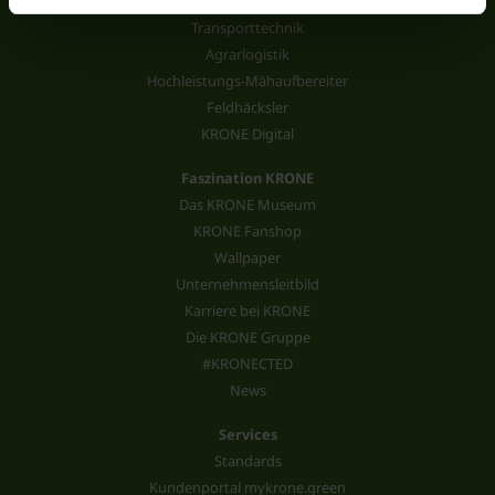
Pelletpresse
Transporttechnik
Agrarlogistik
Hochleistungs-Mähaufbereiter
Feldhäcksler
KRONE Digital
Faszination KRONE
Das KRONE Museum
KRONE Fanshop
Wallpaper
Unternehmensleitbild
Karriere bei KRONE
Die KRONE Gruppe
#KRONECTED
News
Services
Standards
Kundenportal mykrone.green