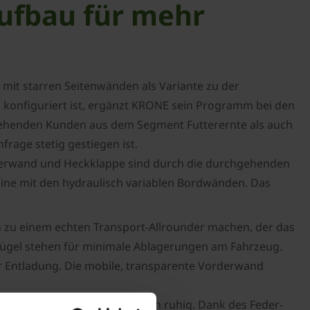
ufbau für mehr
 mit starren Seitenwänden als Variante zu der
g konfiguriert ist, ergänzt KRONE sein Programm bei den
stehenden Kunden aus dem Segment Futterernte als auch
age stetig gestiegen ist.
orderwand und Heckklappe sind durch die durchgehenden
hine mit den hydraulisch variablen Bordwänden. Das
n zu einem echten Transport-Allrounder machen, der das
lügel stehen für minimale Ablagerungen am Fahrzeug.
 Entladung. Die mobile, transparente Vorderwand
bleibt es auch bei Leerfahrten ruhig. Dank des Feder-