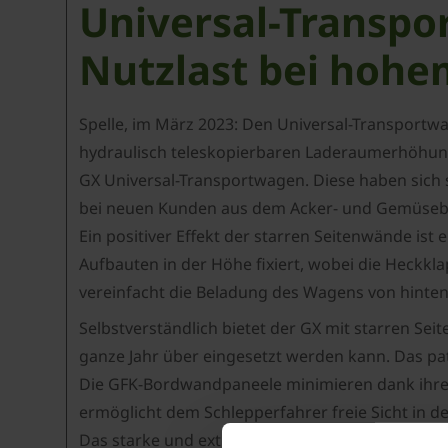
Universal-Transpo
Nutzlast bei hoh
Spelle, im März 2023: Den Universal-Transportw
hydraulisch teleskopierbaren Laderaumerhöhung 
GX Universal-Transportwagen. Diese haben sich
bei neuen Kunden aus dem Acker- und Gemüsebau 
Ein positiver Effekt der starren Seitenwände i
Aufbauten in der Höhe fixiert, wobei die Heckkl
vereinfacht die Beladung des Wagens von hinten,
Selbstverständlich bietet der GX mit starren S
ganze Jahr über eingesetzt werden kann. Das p
Die GFK-Bordwandpaneele minimieren dank ihrer
ermöglicht dem Schlepperfahrer freie Sicht in 
Das starke und extrem belastbare Transportband 