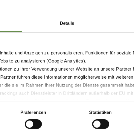
ders schonende Beladung gewährleistet, auch wenn empfind
.
Details
te über das innovative und mit der DLG-Silbermedaille aus
eues Silo angelegt werden, kann der Bediener einfach die 
ich der Fahrgeschwindigkeit des Schleppers an. Nach Erre
nhalte und Anzeigen zu personalisieren, Funktionen für soziale
Website zu analysieren (Google Analytics).
E auf die steigende Nachfrage von Kunden aus dem Acker-
ionen zu Ihrer Verwendung unserer Website an unsere Partner 
 Partner führen diese Informationen möglicherweise mit weitere
 verzichten wollen.
der die sie im Rahmen Ihrer Nutzung der Dienste gesammelt hab
ackings auch Dienstleister in Drittländern außerhalb der EU mi
 wodurch das Risiko von behördlichen Zugriffen bzw. von Kontro
Präferenzen
Statistiken