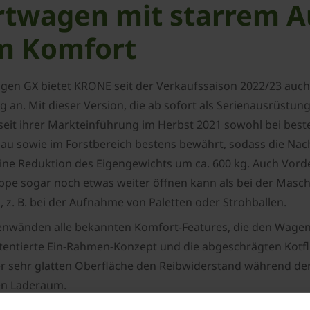
rtwagen mit starrem A
em Komfort
agen GX bietet KRONE seit der Verkaufssaison 2022/23 auch
an. Mit dieser Version, die ab sofort als Serienausrüstun
 seit ihrer Markteinführung im Herbst 2021 sowohl bei be
sowie im Forstbereich bestens bewährt, sodass die Nachfr
st eine Reduktion des Eigengewichts um ca. 600 kg. Auch V
appe sogar noch etwas weiter öffnen kann als bei der Masc
 z. B. bei der Aufnahme von Paletten oder Strohballen.
eitenwänden alle bekannten Komfort-Features, die den Wage
atentierte Ein-Rahmen-Konzept und die abgeschrägten Kotf
 sehr glatten Oberfläche den Reibwiderstand während der
den Laderaum.
kann vor- und zurücklaufen; da es dauerhaft gespannt ist, 