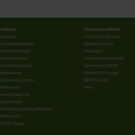
Produkte
Faszination KRONE
Neuheiten
Das KRONE Museum
Scheibenmähwerke
KRONE Fanshop
Kreiselzettwender
Wallpaper
Kreiselschwader
Unternehmensleitbild
Rundballenpressen
Karriere bei KRONE
Ballenwickler
Die KRONE Gruppe
Großpackenpressen
#KRONECTED
Pelletpresse
News
Transporttechnik
Agrarlogistik
Hochleistungs-Mähaufbereiter
Feldhäcksler
KRONE Digital