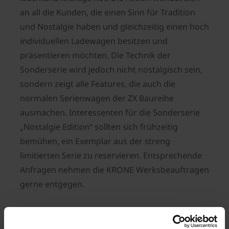
an all die Kunden, die einen Sinn für Tradition
und Nostalgie haben und gleichzeitig einen hoch
individuellen Ladewagen besitzen und
präsentieren möchten. Die Technik der
Sonderserie wird jedoch nicht nostalgisch sein,
sondern zeigt alle Features, die auch die
normalen Serienwagen der ZX Baureihe
ausmachen. Interessenten für die Sonderserie
„Nostalgie Edition“ sollten sich frühzeitig
bemühen, ein Exemplar aus der streng
limitierten Serie zu reservieren. Entsprechende
Anfragen nehmen die KRONE Werksbeauftragen
gerne entgegen.