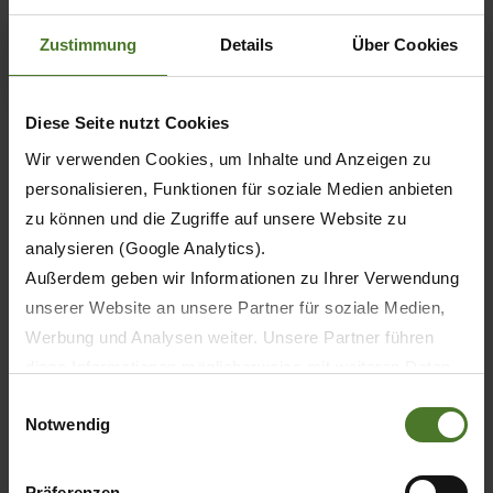
Zustimmung
Details
Über Cookies
KRONE XtraBlatt (online durchblättern)
Diese Seite nutzt Cookies
Wir verwenden Cookies, um Inhalte und Anzeigen zu
personalisieren, Funktionen für soziale Medien anbieten
zu können und die Zugriffe auf unsere Website zu
analysieren (Google Analytics).
Außerdem geben wir Informationen zu Ihrer Verwendung
unserer Website an unsere Partner für soziale Medien,
Werbung und Analysen weiter. Unsere Partner führen
diese Informationen möglicherweise mit weiteren Daten
zusammen, die Sie ihnen bereitgestellt haben oder die
Einwilligungsauswahl
Notwendig
sie im Rahmen Ihrer Nutzung der Dienste gesammelt
haben.
Wir setzen im Rahmen des Trackings auch Dienstleister
Präferenzen